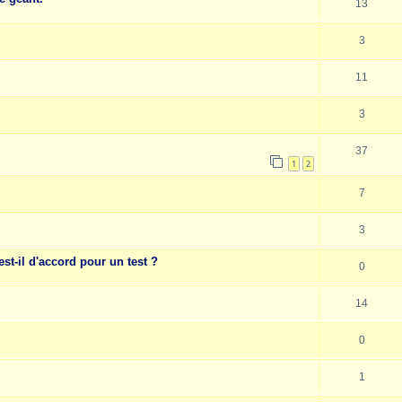
13
3
11
3
37
1
2
7
3
st-il d'accord pour un test ?
0
14
0
1