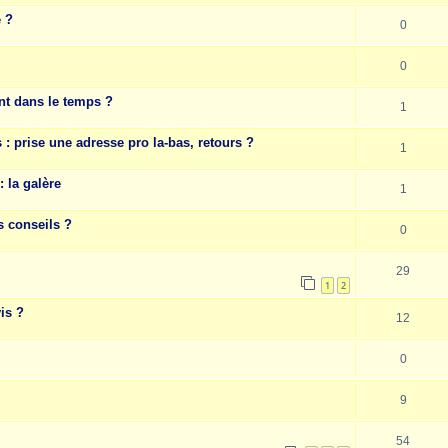
e ?
0
0
nt dans le temps ?
1
 prise une adresse pro la-bas, retours ?
1
 la galère
1
s conseils ?
0
29
1
2
is ?
12
0
9
54