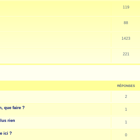
119
88
1423
221
cher
cherche avancée
RÉPONSES
2
, que faire ?
1
lus rien
1
e ici ?
0