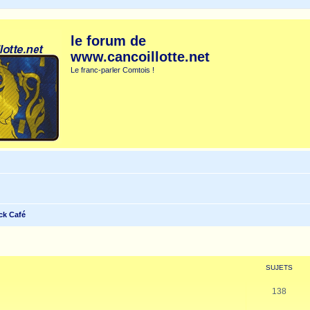
le forum de
www.cancoillotte.net
Le franc-parler Comtois !
ck Café
SUJETS
138