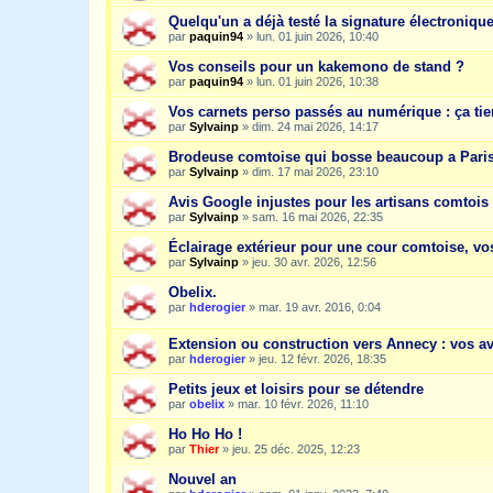
Quelqu'un a déjà testé la signature électroniqu
par
paquin94
»
lun. 01 juin 2026, 10:40
Vos conseils pour un kakemono de stand ?
par
paquin94
»
lun. 01 juin 2026, 10:38
Vos carnets perso passés au numérique : ça tie
par
Sylvainp
»
dim. 24 mai 2026, 14:17
Brodeuse comtoise qui bosse beaucoup a Paris :
par
Sylvainp
»
dim. 17 mai 2026, 23:10
Avis Google injustes pour les artisans comtois :
par
Sylvainp
»
sam. 16 mai 2026, 22:35
Éclairage extérieur pour une cour comtoise, vo
par
Sylvainp
»
jeu. 30 avr. 2026, 12:56
Obelix.
par
hderogier
»
mar. 19 avr. 2016, 0:04
Extension ou construction vers Annecy : vos av
par
hderogier
»
jeu. 12 févr. 2026, 18:35
Petits jeux et loisirs pour se détendre
par
obelix
»
mar. 10 févr. 2026, 11:10
Ho Ho Ho !
par
Thier
»
jeu. 25 déc. 2025, 12:23
Nouvel an