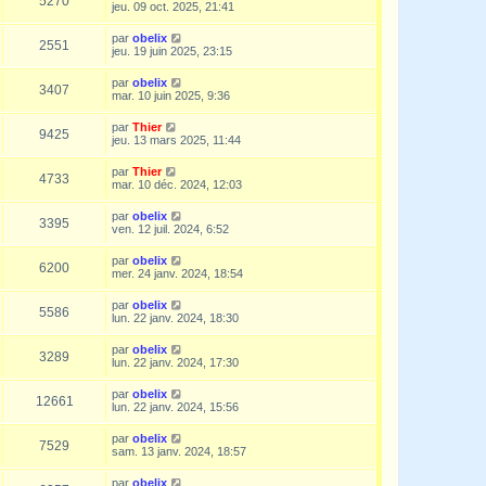
5270
jeu. 09 oct. 2025, 21:41
par
obelix
2551
jeu. 19 juin 2025, 23:15
par
obelix
3407
mar. 10 juin 2025, 9:36
par
Thier
9425
jeu. 13 mars 2025, 11:44
par
Thier
4733
mar. 10 déc. 2024, 12:03
par
obelix
3395
ven. 12 juil. 2024, 6:52
par
obelix
6200
mer. 24 janv. 2024, 18:54
par
obelix
5586
lun. 22 janv. 2024, 18:30
par
obelix
3289
lun. 22 janv. 2024, 17:30
par
obelix
12661
lun. 22 janv. 2024, 15:56
par
obelix
7529
sam. 13 janv. 2024, 18:57
par
obelix