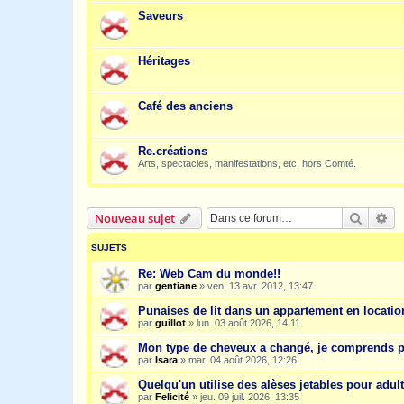
Saveurs
Héritages
Café des anciens
Re.créations
Arts, spectacles, manifestations, etc, hors Comté.
Recher
Re
Nouveau sujet
SUJETS
Re: Web Cam du monde!!
par
gentiane
»
ven. 13 avr. 2012, 13:47
Punaises de lit dans un appartement en location
par
guillot
»
lun. 03 août 2026, 14:11
Mon type de cheveux a changé, je comprends p
par
Isara
»
mar. 04 août 2026, 12:26
Quelqu'un utilise des alèses jetables pour adult
par
Felicité
»
jeu. 09 juil. 2026, 13:35