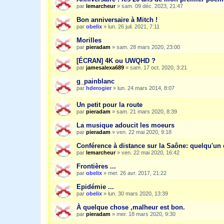
par
lemarcheur
»
sam. 09 déc. 2023, 21:47
Bon anniversaire à Mitch !
par
obelix
»
lun. 26 juil. 2021, 7:11
Morilles
par
pieradam
»
sam. 28 mars 2020, 23:00
[ÉCRAN] 4K ou UWQHD ?
par
jamesalexa689
»
sam. 17 oct. 2020, 3:21
g_painblanc
par
hderogier
»
lun. 24 mars 2014, 8:07
Un petit pour la route
par
pieradam
»
sam. 21 mars 2020, 8:39
La musique adoucit les moeurs
par
pieradam
»
ven. 22 mai 2020, 9:18
Conférence à distance sur la Saône: quelqu'un e
par
lemarcheur
»
ven. 22 mai 2020, 16:42
Frontières ...
par
obelix
»
mer. 26 avr. 2017, 21:22
Epidémie ...
par
obelix
»
lun. 30 mars 2020, 13:39
À quelque chose ,malheur est bon.
par
pieradam
»
mer. 18 mars 2020, 9:30