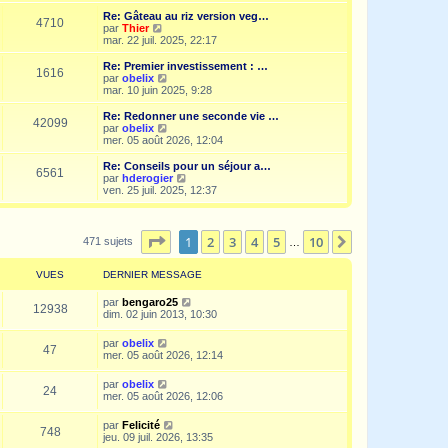
i
r
Re: Gâteau au riz version veg…
4710
l
V
par
Thier
e
o
mar. 22 juil. 2025, 22:17
d
i
e
r
Re: Premier investissement : …
1616
r
l
V
par
obelix
n
e
o
mar. 10 juin 2025, 9:28
i
d
i
e
e
r
Re: Redonner une seconde vie …
r
42099
r
l
V
par
obelix
m
n
e
o
mer. 05 août 2026, 12:04
e
i
d
i
s
e
e
r
Re: Conseils pour un séjour a…
s
r
6561
r
l
V
par
hderogier
a
m
n
e
o
ven. 25 juil. 2025, 12:37
g
e
i
d
i
e
s
e
e
r
s
r
r
l
a
m
n
e
Page
1
sur
10
1
2
3
4
5
10
Suivante
471 sujets
…
g
e
i
d
e
s
e
e
s
r
r
VUES
DERNIER MESSAGE
a
m
n
g
e
i
par
bengaro25
e
s
12938
e
dim. 02 juin 2013, 10:30
s
r
a
m
par
obelix
g
e
47
mer. 05 août 2026, 12:14
e
s
s
a
par
obelix
24
g
mer. 05 août 2026, 12:06
e
par
Felicité
748
jeu. 09 juil. 2026, 13:35