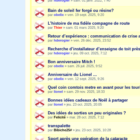
par
hderogier
»
sam. 01 janv. 2022, 7:40
Bain de soleil fer forgé ou résine?
par
obelix
»
ven. 19 sept. 2025, 9:20
L’histoire de ma fidèle compagne de route
par
Thier
»
sam. 01 mars 2025, 9:20
Retour d’expérience : communication de crise 
par
hderogier
»
ven. 26 déc. 2025, 23:52
Recherche d’installateur d’enseigne de toit prè
par
hderogier
»
jeu. 09 oct. 2025, 7:12
Bon anniversaire Mitch !
par
obelix
»
sam. 26 juil. 2025, 9:52
Anniversaire du Lionel ...
par
obelix
»
ven. 12 sept. 2025, 9:26
Quel coin comtois metre en avant pour les tour
par
lionel
»
sam. 29 nov. 2025, 18:33
Bonnes idées cadeaux de Noël à partager
par
lionel
»
jeu. 23 oct. 2025, 20:05
Des idées de sorties un peu originales ?
par
Felicité
»
mar. 28 oct. 2025, 7:12
transpalette
par
Bibiche25#
»
jeu. 23 oct. 2025, 10:28
Sport après une opération de la cataracte