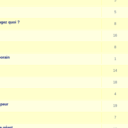
5
5
ngez quoi ?
8
16
8
porain
1
14
18
4
 peur
19
7
e géant.