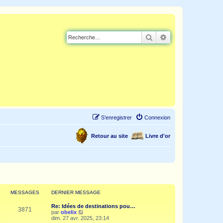
Rechercher
Recherche avancé
S’enregistrer
Connexion
Retour au site
Livre d'or
MESSAGES
DERNIER MESSAGE
Re: Idées de destinations pou…
3871
V
par
obelix
o
dim. 27 avr. 2025, 23:14