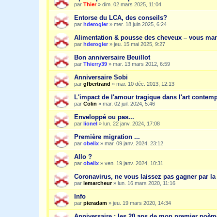
par
Thier
»
dim. 02 mars 2025, 11:04
Entorse du LCA, des conseils?
par
hderogier
»
mer. 18 juin 2025, 6:24
Alimentation & pousse des cheveux – vous ma
par
hderogier
»
jeu. 15 mai 2025, 9:27
Bon anniversaire Beuillot
par
Thierry39
»
mar. 13 mars 2012, 6:59
Anniversaire Sobi
par
gfbertrand
»
mar. 10 déc. 2013, 12:13
L'impact de l'amour tragique dans l'art contem
par
Colin
»
mar. 02 juil. 2024, 5:46
Enveloppé ou pas...
par
lionel
»
lun. 22 janv. 2024, 17:08
Première migration ...
par
obelix
»
mar. 09 janv. 2024, 23:12
Allo ?
par
obelix
»
ven. 19 janv. 2024, 10:31
Coronavirus, ne vous laissez pas gagner par la
par
lemarcheur
»
lun. 16 mars 2020, 11:16
Info
par
pieradam
»
jeu. 19 mars 2020, 14:34
Anniversaire : les 20 ans de mon premier poèm