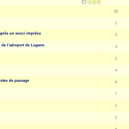
1
2
3
10
1
après un souci imprévu
3
s de l’aéroport de Lugano
4
2
4
istes de passage
0
7
1
2