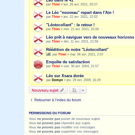
Léo dans le 41
par
Thier
»
lun. 26 avr. 2021, 20:27
Le Léo "nouveau" repart dans l'Ain !
par
Thier
»
jeu. 22 avr. 2021, 22:02
"Léotocollant" : le retour !
par
Thier
»
mer. 21 avr. 2021, 10:00
Léo prêt à naviguer vers de nouveaux horizons
par
Thier
»
dim. 11 avr. 2021, 21:56
Réédition de notre "Léotocollant"
par
Thier
»
mar. 06 avr. 2021, 2:07
Enquête de satisfaction
par
Thier
»
ven. 30 avr. 2004, 21:57
Léo sur Xsara dorée
par
Demyn
»
jeu. 29 oct. 2009, 16:29
Nouveau sujet
Retourner à l’index du forum
PERMISSIONS DU FORUM
Vous
ne pouvez pas
poster de nouveaux sujets
Vous
ne pouvez pas
répondre aux sujets
Vous
ne pouvez pas
modifier vos messages
Vous
ne pouvez pas
supprimer vos messages