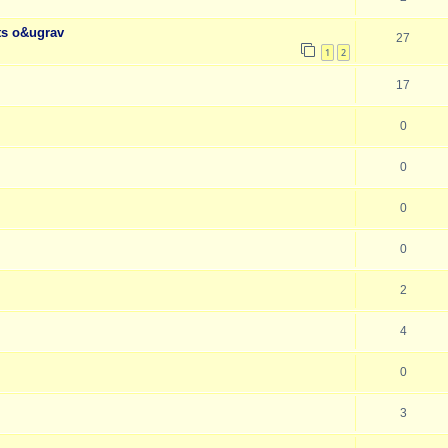
ts o&ugrav
27
1
2
17
0
0
0
0
2
4
0
3