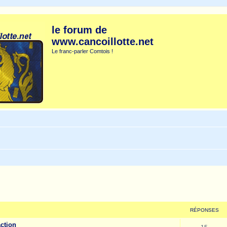
le forum de
www.cancoillotte.net
Le franc-parler Comtois !
cher
cherche avancée
RÉPONSES
action