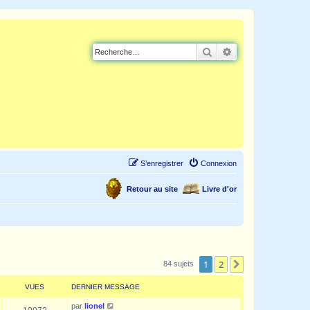
Rechercher
Recherche avancé
S’enregistrer
Connexion
Retour au site
Livre d'or
1
2
Suivante
84 sujets
VUES
DERNIER MESSAGE
par
lionel