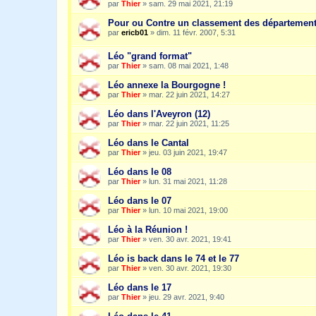
par
Thier
»
sam. 29 mai 2021, 21:19
Pour ou Contre un classement des départemen
par
ericb01
»
dim. 11 févr. 2007, 5:31
Léo "grand format"
par
Thier
»
sam. 08 mai 2021, 1:48
Léo annexe la Bourgogne !
par
Thier
»
mar. 22 juin 2021, 14:27
Léo dans l'Aveyron (12)
par
Thier
»
mar. 22 juin 2021, 11:25
Léo dans le Cantal
par
Thier
»
jeu. 03 juin 2021, 19:47
Léo dans le 08
par
Thier
»
lun. 31 mai 2021, 11:28
Léo dans le 07
par
Thier
»
lun. 10 mai 2021, 19:00
Léo à la Réunion !
par
Thier
»
ven. 30 avr. 2021, 19:41
Léo is back dans le 74 et le 77
par
Thier
»
ven. 30 avr. 2021, 19:30
Léo dans le 17
par
Thier
»
jeu. 29 avr. 2021, 9:40