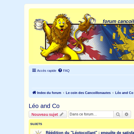
Accès rapide
FAQ
Index du forum
Le coin des Cancoillonautes
Léo and Co
Léo and Co
Recher
Re
Nouveau sujet
SUJETS
Réédition du "Léotocollant" : enquête de satisf