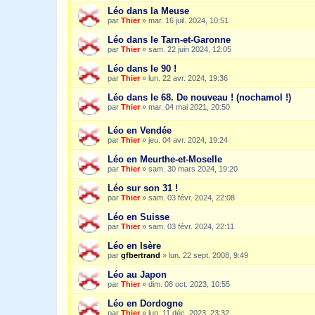
Léo dans la Meuse
par
Thier
»
mar. 16 juil. 2024, 10:51
Léo dans le Tarn-et-Garonne
par
Thier
»
sam. 22 juin 2024, 12:05
Léo dans le 90 !
par
Thier
»
lun. 22 avr. 2024, 19:36
Léo dans le 68. De nouveau ! (nochamol !)
par
Thier
»
mar. 04 mai 2021, 20:50
Léo en Vendée
par
Thier
»
jeu. 04 avr. 2024, 19:24
Léo en Meurthe-et-Moselle
par
Thier
»
sam. 30 mars 2024, 19:20
Léo sur son 31 !
par
Thier
»
sam. 03 févr. 2024, 22:08
Léo en Suisse
par
Thier
»
sam. 03 févr. 2024, 22:11
Léo en Isère
par
gfbertrand
»
lun. 22 sept. 2008, 9:49
Léo au Japon
par
Thier
»
dim. 08 oct. 2023, 10:55
Léo en Dordogne
par
Thier
»
lun. 11 déc. 2023, 23:32