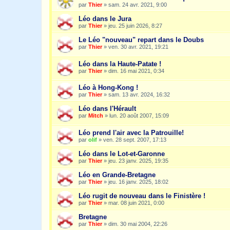
par
Thier
»
sam. 24 avr. 2021, 9:00
Léo dans le Jura
par
Thier
»
jeu. 25 juin 2026, 8:27
Le Léo "nouveau" repart dans le Doubs
par
Thier
»
ven. 30 avr. 2021, 19:21
Léo dans la Haute-Patate !
par
Thier
»
dim. 16 mai 2021, 0:34
Léo à Hong-Kong !
par
Thier
»
sam. 13 avr. 2024, 16:32
Léo dans l'Hérault
par
Mitch
»
lun. 20 août 2007, 15:09
Léo prend l'air avec la Patrouille!
par
olif
»
ven. 28 sept. 2007, 17:13
Léo dans le Lot-et-Garonne
par
Thier
»
jeu. 23 janv. 2025, 19:35
Léo en Grande-Bretagne
par
Thier
»
jeu. 16 janv. 2025, 18:02
Léo rugit de nouveau dans le Finistère !
par
Thier
»
mar. 08 juin 2021, 0:00
Bretagne
par
Thier
»
dim. 30 mai 2004, 22:26