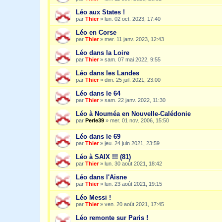
Léo aux States !
par
Thier
»
lun. 02 oct. 2023, 17:40
Léo en Corse
par
Thier
»
mer. 11 janv. 2023, 12:43
Léo dans la Loire
par
Thier
»
sam. 07 mai 2022, 9:55
Léo dans les Landes
par
Thier
»
dim. 25 juil. 2021, 23:00
Léo dans le 64
par
Thier
»
sam. 22 janv. 2022, 11:30
Léo à Nouméa en Nouvelle-Calédonie
par
Perle39
»
mer. 01 nov. 2006, 15:50
Léo dans le 69
par
Thier
»
jeu. 24 juin 2021, 23:59
Léo à SAIX !!! (81)
par
Thier
»
lun. 30 août 2021, 18:42
Léo dans l'Aisne
par
Thier
»
lun. 23 août 2021, 19:15
Léo Messi !
par
Thier
»
ven. 20 août 2021, 17:45
Léo remonte sur Paris !