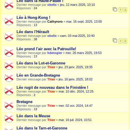
Léo dans la Haute-Patate !
Dernier message par
obelix
«
jeu. 12 mars 2026, 10:10
Réponses :
24
1
2
Léo à Hong-Kong !
Dernier message par
Cathyroro
«
mar. 16 sept. 2025, 13:00
Réponses :
13
Léo dans l'Hérault
Dernier message par
obelix
«
sam. 03 mai 2025, 10:40
Réponses :
38
1
2
Léo prend l'air avec la Patrouille!
Dernier message par
hderogier
«
mer. 26 mars 2025, 19:53
Réponses :
13
Léo dans le Lot-et-Garonne
Dernier message par
Thier
«
jeu. 23 janv. 2025, 19:35
Léo en Grande-Bretagne
Dernier message par
Thier
«
jeu. 16 janv. 2025, 18:02
Léo rugit de nouveau dans le Finistère !
Dernier message par
Thier
«
mar. 10 déc. 2024, 12:25
Réponses :
2
Bretagne
Dernier message par
Thier
«
mer. 02 oct. 2024, 14:47
Réponses :
19
Léo dans la Meuse
Dernier message par
Thier
«
mar. 16 juil. 2024, 10:51
Léo dans le Tarn-et-Garonne