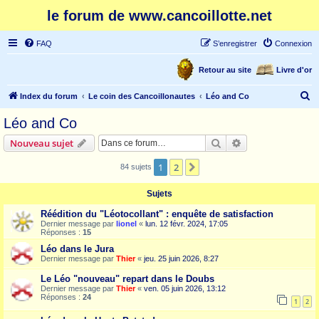
le forum de www.cancoillotte.net
FAQ
S’enregistrer
Connexion
Retour au site
Livre d'or
R
Index du forum
Le coin des Cancoillonautes
Léo and Co
e
Léo and Co
c
Rechercher
Recherche avanc
Nouveau sujet
h
e
1
2
Suivante
84 sujets
r
Sujets
c
Réédition du "Léotocollant" : enquête de satisfaction
h
Dernier message par
lionel
«
lun. 12 févr. 2024, 17:05
Réponses :
15
e
Léo dans le Jura
r
Dernier message par
Thier
«
jeu. 25 juin 2026, 8:27
Le Léo "nouveau" repart dans le Doubs
Dernier message par
Thier
«
ven. 05 juin 2026, 13:12
Réponses :
24
1
2