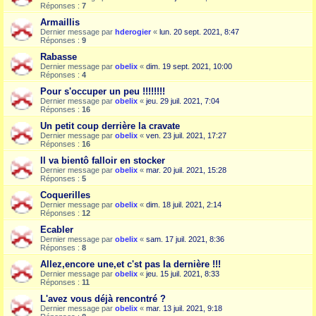
Réponses :
7
Armaillis
Dernier message par
hderogier
«
lun. 20 sept. 2021, 8:47
Réponses :
9
Rabasse
Dernier message par
obelix
«
dim. 19 sept. 2021, 10:00
Réponses :
4
Pour s'occuper un peu !!!!!!!!
Dernier message par
obelix
«
jeu. 29 juil. 2021, 7:04
Réponses :
16
Un petit coup derrière la cravate
Dernier message par
obelix
«
ven. 23 juil. 2021, 17:27
Réponses :
16
Il va bientô falloir en stocker
Dernier message par
obelix
«
mar. 20 juil. 2021, 15:28
Réponses :
5
Coquerilles
Dernier message par
obelix
«
dim. 18 juil. 2021, 2:14
Réponses :
12
Ecabler
Dernier message par
obelix
«
sam. 17 juil. 2021, 8:36
Réponses :
8
Allez,encore une,et c'st pas la dernière !!!
Dernier message par
obelix
«
jeu. 15 juil. 2021, 8:33
Réponses :
11
L'avez vous déjà rencontré ?
Dernier message par
obelix
«
mar. 13 juil. 2021, 9:18