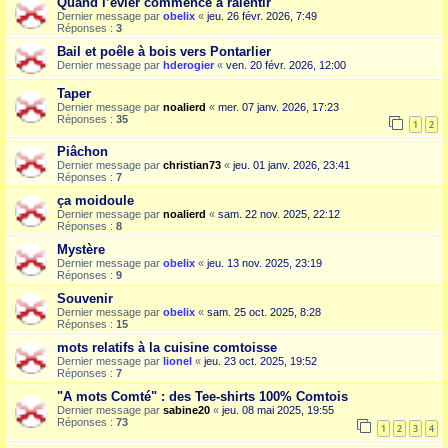
Quand l’évier commence à ralentir
Dernier message par
obelix
«
jeu. 26 févr. 2026, 7:49
Réponses :
3
Bail et poêle à bois vers Pontarlier
Dernier message par
hderogier
«
ven. 20 févr. 2026, 12:00
Taper
Dernier message par
noalierd
«
mer. 07 janv. 2026, 17:23
Réponses :
35
1
2
Piâchon
Dernier message par
christian73
«
jeu. 01 janv. 2026, 23:41
Réponses :
7
ça moidoule
Dernier message par
noalierd
«
sam. 22 nov. 2025, 22:12
Réponses :
8
Mystère
Dernier message par
obelix
«
jeu. 13 nov. 2025, 23:19
Réponses :
9
Souvenir
Dernier message par
obelix
«
sam. 25 oct. 2025, 8:28
Réponses :
15
mots relatifs à la cuisine comtoisse
Dernier message par
lionel
«
jeu. 23 oct. 2025, 19:52
Réponses :
7
"A mots Comté" : des Tee-shirts 100% Comtois
Dernier message par
sabine20
«
jeu. 08 mai 2025, 19:55
Réponses :
73
1
2
3
4