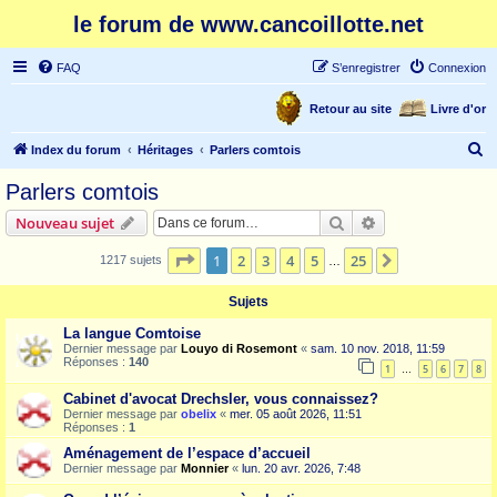
le forum de www.cancoillotte.net
FAQ
S’enregistrer
Connexion
Retour au site
Livre d'or
R
Index du forum
Héritages
Parlers comtois
e
Parlers comtois
c
Rechercher
Recherche avanc
Nouveau sujet
h
e
Page
1
sur
25
1
2
3
4
5
25
Suivante
1217 sujets
…
r
Sujets
c
La langue Comtoise
h
Dernier message par
Louyo di Rosemont
«
sam. 10 nov. 2018, 11:59
Réponses :
140
e
1
5
6
7
8
…
r
Cabinet d'avocat Drechsler, vous connaissez?
Dernier message par
obelix
«
mer. 05 août 2026, 11:51
Réponses :
1
Aménagement de l’espace d’accueil
Dernier message par
Monnier
«
lun. 20 avr. 2026, 7:48