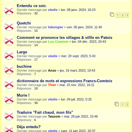
Entendu ce soir.
Dernier message par
obelix
«
lun. 08 janv. 2024, 18:23
Réponses :
42
1
2
3
Quetchi
Dernier message par
hderogier
«
ven. 05 janv. 2024, 11:40
Réponses :
15
Comment se prononce les villages & villle en Patois
Dernier message par
Lou Comtois
«
lun. 04 déc. 2023, 20:43
Réponses :
14
Large
Dernier message par
obelix
«
mer. 20 sept. 2023, 5:43
Réponses :
17
buchine
Dernier message par
Anso
«
jeu. 16 mars 2023, 19:43
Réponses :
7
dictionnaire de mots et expressions Francs-Comtois
Dernier message par
Thier
«
mar. 15 nov. 2022, 16:11
Réponses :
18
Murie !
Dernier message par
obelix
«
lun. 04 juil. 2022, 0:25
Réponses :
36
1
2
Traduire "Fait chaud, mon fils"
Dernier message par
Tasoom
«
mar. 28 juin 2022, 15:46
Réponses :
6
Déja entedu?
Dernier message par
obelix
«
sam. 11 juin 2022, 20:37