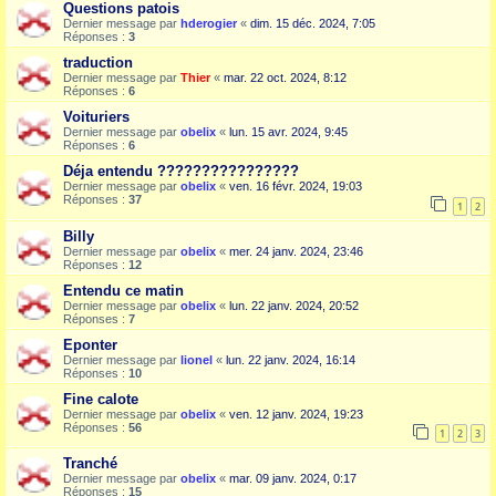
Questions patois
Dernier message par
hderogier
«
dim. 15 déc. 2024, 7:05
Réponses :
3
traduction
Dernier message par
Thier
«
mar. 22 oct. 2024, 8:12
Réponses :
6
Voituriers
Dernier message par
obelix
«
lun. 15 avr. 2024, 9:45
Réponses :
6
Déja entendu ????????????????
Dernier message par
obelix
«
ven. 16 févr. 2024, 19:03
Réponses :
37
1
2
Billy
Dernier message par
obelix
«
mer. 24 janv. 2024, 23:46
Réponses :
12
Entendu ce matin
Dernier message par
obelix
«
lun. 22 janv. 2024, 20:52
Réponses :
7
Eponter
Dernier message par
lionel
«
lun. 22 janv. 2024, 16:14
Réponses :
10
Fine calote
Dernier message par
obelix
«
ven. 12 janv. 2024, 19:23
Réponses :
56
1
2
3
Tranché
Dernier message par
obelix
«
mar. 09 janv. 2024, 0:17
Réponses :
15