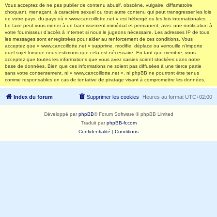
Vous acceptez de ne pas publier de contenu abusif, obscène, vulgaire, diffamatoire,
choquant, menaçant, à caractère sexuel ou tout autre contenu qui peut transgresser les lois
de votre pays, du pays où « www.cancoillotte.net » est hébergé ou les lois internationales.
Le faire peut vous mener à un bannissement immédiat et permanent, avec une notification à
votre fournisseur d’accès à Internet si nous le jugeons nécessaire. Les adresses IP de tous
les messages sont enregistrées pour aider au renforcement de ces conditions. Vous
acceptez que « www.cancoillotte.net » supprime, modifie, déplace ou verrouille n’importe
quel sujet lorsque nous estimons que cela est nécessaire. En tant que membre, vous
acceptez que toutes les informations que vous avez saisies soient stockées dans notre
base de données. Bien que ces informations ne soient pas diffusées à une tierce partie
sans votre consentement, ni « www.cancoillotte.net », ni phpBB ne pourront être tenus
comme responsables en cas de tentative de piratage visant à compromettre les données.
Index du forum
Supprimer les cookies
Heures au format
UTC+02:00
Développé par
phpBB
® Forum Software © phpBB Limited
Traduit par
phpBB-fr.com
Confidentialité
|
Conditions