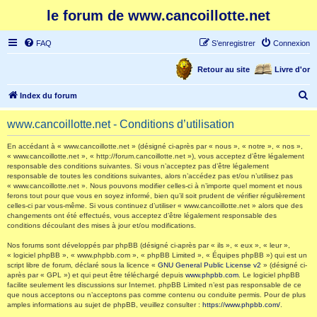
le forum de www.cancoillotte.net
FAQ
S’enregistrer
Connexion
Retour au site
Livre d'or
R
Index du forum
e
www.cancoillotte.net - Conditions d’utilisation
c
h
En accédant à « www.cancoillotte.net » (désigné ci-après par « nous », « notre », « nos »,
« www.cancoillotte.net », « http://forum.cancoillotte.net »), vous acceptez d’être légalement
e
responsable des conditions suivantes. Si vous n’acceptez pas d’être légalement
responsable de toutes les conditions suivantes, alors n’accédez pas et/ou n’utilisez pas
r
« www.cancoillotte.net ». Nous pouvons modifier celles-ci à n’importe quel moment et nous
ferons tout pour que vous en soyez informé, bien qu’il soit prudent de vérifier régulièrement
c
celles-ci par vous-même. Si vous continuez d’utiliser « www.cancoillotte.net » alors que des
h
changements ont été effectués, vous acceptez d’être légalement responsable des
conditions découlant des mises à jour et/ou modifications.
e
Nos forums sont développés par phpBB (désigné ci-après par « ils », « eux », « leur »,
r
« logiciel phpBB », « www.phpbb.com », « phpBB Limited », « Équipes phpBB ») qui est un
script libre de forum, déclaré sous la licence «
GNU General Public License v2
» (désigné ci-
après par « GPL ») et qui peut être téléchargé depuis
www.phpbb.com
. Le logiciel phpBB
facilite seulement les discussions sur Internet. phpBB Limited n’est pas responsable de ce
que nous acceptons ou n’acceptons pas comme contenu ou conduite permis. Pour de plus
amples informations au sujet de phpBB, veuillez consulter :
https://www.phpbb.com/
.