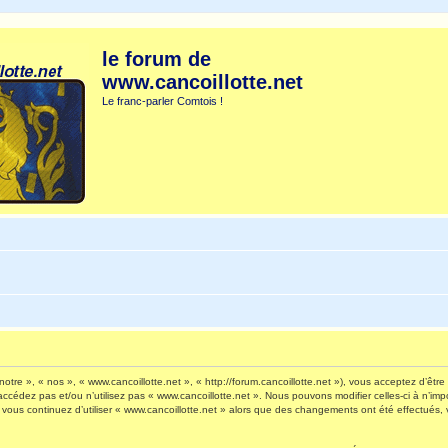
le forum de
www.cancoillotte.net
Le franc-parler Comtois !
otre », « nos », « www.cancoillotte.net », « http://forum.cancoillotte.net »), vous acceptez d’êt
’accédez pas et/ou n’utilisez pas « www.cancoillotte.net ». Nous pouvons modifier celles-ci à n’i
 Si vous continuez d’utiliser « www.cancoillotte.net » alors que des changements ont été effectué