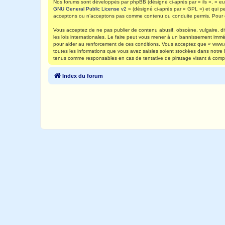
Nos forums sont développés par phpBB (désigné ci-après par « ils », « eux
GNU General Public License v2
» (désigné ci-après par « GPL ») et qui p
acceptons ou n’acceptons pas comme contenu ou conduite permis. Pour de
Vous acceptez de ne pas publier de contenu abusif, obscène, vulgaire, di
les lois internationales. Le faire peut vous mener à un bannissement immé
pour aider au renforcement de ces conditions. Vous acceptez que « www.ca
toutes les informations que vous avez saisies soient stockées dans notre
tenus comme responsables en cas de tentative de piratage visant à comp
Index du forum