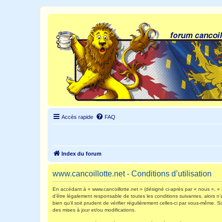
Accès rapide
FAQ
Index du forum
www.cancoillotte.net - Conditions d’utilisation
En accédant à « www.cancoillotte.net » (désigné ci-après par « nous », « n
d’être légalement responsable de toutes les conditions suivantes, alors n
bien qu’il soit prudent de vérifier régulièrement celles-ci par vous-même.
des mises à jour et/ou modifications.