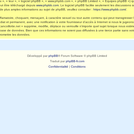
 », « leur », « logiciel phpBB », « www.phpbb.com », « phpBB Limited », « Équipes phpBB ») qui 
eut être téléchargé depuis
www.phpbb.com
. Le logiciel phpBB facilite seulement les discussions
 plus amples informations au sujet de phpBB, veuillez consulter :
https://www.phpbb.com/
.
ffamatoire, choquant, menaçant, à caractère sexuel ou tout autre contenu qui peut transgresser l
diat et permanent, avec une notification à votre fournisseur d’accès à Internet si nous le jugeo
ncoillotte.net » supprime, modifie, déplace ou verrouille n’importe quel sujet lorsque nous es
 base de données. Bien que ces informations ne soient pas diffusées à une tierce partie sans vot
romettre les données.
Développé par
phpBB
® Forum Software © phpBB Limited
Traduit par
phpBB-fr.com
Confidentialité
|
Conditions