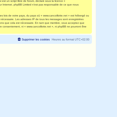
est un script libre de forum, déclaré sous la licence «
 sur Internet. phpBB Limited n’est pas responsable de ce que nous
es lois de votre pays, du pays où « www.cancoillotte.net » est hébergé ou
ns nécessaire. Les adresses IP de tous les messages sont enregistrées
timons que cela est nécessaire. En tant que membre, vous acceptez que
re consentement, ni « www.cancoillotte.net », ni phpBB ne pourront être
Supprimer les cookies
Heures au format
UTC+02:00