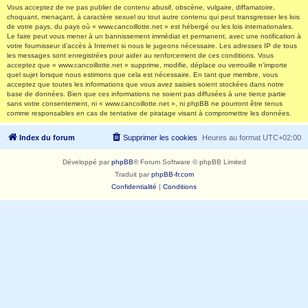
Vous acceptez de ne pas publier de contenu abusif, obscène, vulgaire, diffamatoire,
choquant, menaçant, à caractère sexuel ou tout autre contenu qui peut transgresser les lois
de votre pays, du pays où « www.cancoillotte.net » est hébergé ou les lois internationales.
Le faire peut vous mener à un bannissement immédiat et permanent, avec une notification à
votre fournisseur d’accès à Internet si nous le jugeons nécessaire. Les adresses IP de tous
les messages sont enregistrées pour aider au renforcement de ces conditions. Vous
acceptez que « www.cancoillotte.net » supprime, modifie, déplace ou verrouille n’importe
quel sujet lorsque nous estimons que cela est nécessaire. En tant que membre, vous
acceptez que toutes les informations que vous avez saisies soient stockées dans notre
base de données. Bien que ces informations ne soient pas diffusées à une tierce partie
sans votre consentement, ni « www.cancoillotte.net », ni phpBB ne pourront être tenus
comme responsables en cas de tentative de piratage visant à compromettre les données.
Index du forum
Supprimer les cookies
Heures au format
UTC+02:00
Développé par
phpBB
® Forum Software © phpBB Limited
Traduit par
phpBB-fr.com
Confidentialité
|
Conditions