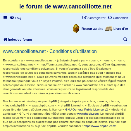
le forum de www.cancoillotte.net
FAQ
S’enregistrer
Connexion
Retour au site
Livre d'or
R
Index du forum
e
www.cancoillotte.net - Conditions d’utilisation
c
h
En accédant à « www.cancoillotte.net » (désigné ci-après par « nous », « notre », « nos »,
« www.cancoillotte.net », « http://forum.cancoillotte.net »), vous acceptez d’être légalement
e
responsable des conditions suivantes. Si vous n’acceptez pas d’être légalement
responsable de toutes les conditions suivantes, alors n’accédez pas et/ou n’utilisez pas
r
« www.cancoillotte.net ». Nous pouvons modifier celles-ci à n’importe quel moment et nous
ferons tout pour que vous en soyez informé, bien qu’il soit prudent de vérifier régulièrement
c
celles-ci par vous-même. Si vous continuez d’utiliser « www.cancoillotte.net » alors que des
h
changements ont été effectués, vous acceptez d’être légalement responsable des
conditions découlant des mises à jour et/ou modifications.
e
Nos forums sont développés par phpBB (désigné ci-après par « ils », « eux », « leur »,
r
« logiciel phpBB », « www.phpbb.com », « phpBB Limited », « Équipes phpBB ») qui est un
script libre de forum, déclaré sous la licence «
GNU General Public License v2
» (désigné ci-
après par « GPL ») et qui peut être téléchargé depuis
www.phpbb.com
. Le logiciel phpBB
facilite seulement les discussions sur Internet. phpBB Limited n’est pas responsable de ce
que nous acceptons ou n’acceptons pas comme contenu ou conduite permis. Pour de plus
amples informations au sujet de phpBB, veuillez consulter :
https://www.phpbb.com/
.