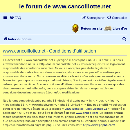
le forum de www.cancoillotte.net
FAQ
S’enregistrer
Connexion
Retour au site
Livre d'or
R
Index du forum
e
www.cancoillotte.net - Conditions d’utilisation
c
h
En accédant à « www.cancoillotte.net » (désigné ci-après par « nous », « notre », « nos »,
« www.cancoillotte.net », « http://forum.cancoillotte.net »), vous acceptez d’être légalement
e
responsable des conditions suivantes. Si vous n’acceptez pas d’être légalement
responsable de toutes les conditions suivantes, alors n’accédez pas et/ou n’utilisez pas
r
« www.cancoillotte.net ». Nous pouvons modifier celles-ci à n’importe quel moment et nous
ferons tout pour que vous en soyez informé, bien qu’il soit prudent de vérifier régulièrement
c
celles-ci par vous-même. Si vous continuez d’utiliser « www.cancoillotte.net » alors que des
h
changements ont été effectués, vous acceptez d’être légalement responsable des
conditions découlant des mises à jour et/ou modifications.
e
Nos forums sont développés par phpBB (désigné ci-après par « ils », « eux », « leur »,
r
« logiciel phpBB », « www.phpbb.com », « phpBB Limited », « Équipes phpBB ») qui est un
script libre de forum, déclaré sous la licence «
GNU General Public License v2
» (désigné ci-
après par « GPL ») et qui peut être téléchargé depuis
www.phpbb.com
. Le logiciel phpBB
facilite seulement les discussions sur Internet. phpBB Limited n’est pas responsable de ce
que nous acceptons ou n’acceptons pas comme contenu ou conduite permis. Pour de plus
amples informations au sujet de phpBB, veuillez consulter :
https://www.phpbb.com/
.