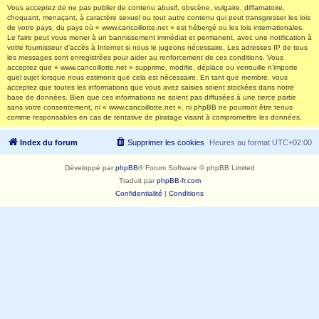
Vous acceptez de ne pas publier de contenu abusif, obscène, vulgaire, diffamatoire,
choquant, menaçant, à caractère sexuel ou tout autre contenu qui peut transgresser les lois
de votre pays, du pays où « www.cancoillotte.net » est hébergé ou les lois internationales.
Le faire peut vous mener à un bannissement immédiat et permanent, avec une notification à
votre fournisseur d’accès à Internet si nous le jugeons nécessaire. Les adresses IP de tous
les messages sont enregistrées pour aider au renforcement de ces conditions. Vous
acceptez que « www.cancoillotte.net » supprime, modifie, déplace ou verrouille n’importe
quel sujet lorsque nous estimons que cela est nécessaire. En tant que membre, vous
acceptez que toutes les informations que vous avez saisies soient stockées dans notre
base de données. Bien que ces informations ne soient pas diffusées à une tierce partie
sans votre consentement, ni « www.cancoillotte.net », ni phpBB ne pourront être tenus
comme responsables en cas de tentative de piratage visant à compromettre les données.
Index du forum
Supprimer les cookies
Heures au format
UTC+02:00
Développé par
phpBB
® Forum Software © phpBB Limited
Traduit par
phpBB-fr.com
Confidentialité
|
Conditions