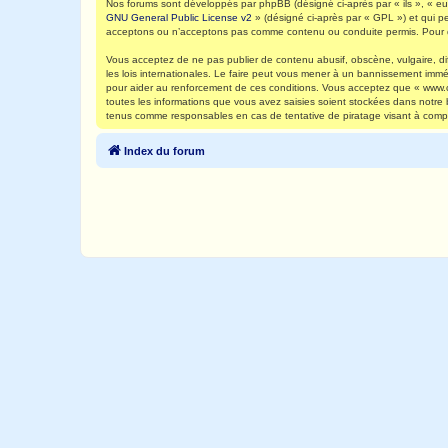
Nos forums sont développés par phpBB (désigné ci-après par « ils », « eux
GNU General Public License v2
» (désigné ci-après par « GPL ») et qui p
acceptons ou n’acceptons pas comme contenu ou conduite permis. Pour de
Vous acceptez de ne pas publier de contenu abusif, obscène, vulgaire, di
les lois internationales. Le faire peut vous mener à un bannissement immé
pour aider au renforcement de ces conditions. Vous acceptez que « www.ca
toutes les informations que vous avez saisies soient stockées dans notre
tenus comme responsables en cas de tentative de piratage visant à comp
Index du forum