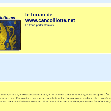
le forum de
www.cancoillotte.net
Le franc-parler Comtois !
otre », « nos », « www.cancoillotte.net », « http://forum.cancoillotte.net »), vous acceptez d’êt
’accédez pas et/ou n’utilisez pas « www.cancoillotte.net ». Nous pouvons modifier celles-ci à n’i
 Si vous continuez d’utiliser « www.cancoillotte.net » alors que des changements ont été effectué