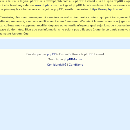
 », « leur », « logiciel phpBB », « www.phpbb.com », « phpBB Limited », « Équipes phpBB ») qui 
eut être téléchargé depuis
www.phpbb.com
. Le logiciel phpBB facilite seulement les discussions
 plus amples informations au sujet de phpBB, veuillez consulter :
https://www.phpbb.com/
.
ffamatoire, choquant, menaçant, à caractère sexuel ou tout autre contenu qui peut transgresser l
diat et permanent, avec une notification à votre fournisseur d’accès à Internet si nous le jugeo
ncoillotte.net » supprime, modifie, déplace ou verrouille n’importe quel sujet lorsque nous es
 base de données. Bien que ces informations ne soient pas diffusées à une tierce partie sans vot
romettre les données.
Développé par
phpBB
® Forum Software © phpBB Limited
Traduit par
phpBB-fr.com
Confidentialité
|
Conditions