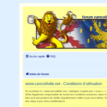
Accès rapide
FAQ
Index du forum
www.cancoillotte.net - Conditions d’utilisation
En accédant à « www.cancoillotte.net » (désigné ci-après par « nous », « n
d’être légalement responsable de toutes les conditions suivantes, alors n
bien qu’il soit prudent de vérifier régulièrement celles-ci par vous-même.
des mises à jour et/ou modifications.