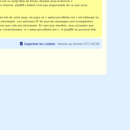
est un script libre de forum, déclaré sous la licence «
 sur Internet. phpBB Limited n’est pas responsable de ce que nous
es lois de votre pays, du pays où « www.cancoillotte.net » est hébergé ou
ns nécessaire. Les adresses IP de tous les messages sont enregistrées
timons que cela est nécessaire. En tant que membre, vous acceptez que
re consentement, ni « www.cancoillotte.net », ni phpBB ne pourront être
Supprimer les cookies
Heures au format
UTC+02:00