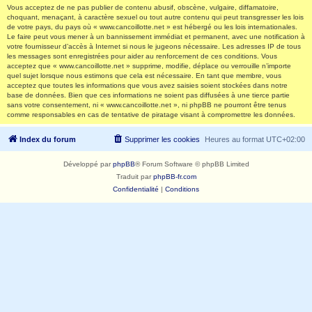
Vous acceptez de ne pas publier de contenu abusif, obscène, vulgaire, diffamatoire,
choquant, menaçant, à caractère sexuel ou tout autre contenu qui peut transgresser les lois
de votre pays, du pays où « www.cancoillotte.net » est hébergé ou les lois internationales.
Le faire peut vous mener à un bannissement immédiat et permanent, avec une notification à
votre fournisseur d’accès à Internet si nous le jugeons nécessaire. Les adresses IP de tous
les messages sont enregistrées pour aider au renforcement de ces conditions. Vous
acceptez que « www.cancoillotte.net » supprime, modifie, déplace ou verrouille n’importe
quel sujet lorsque nous estimons que cela est nécessaire. En tant que membre, vous
acceptez que toutes les informations que vous avez saisies soient stockées dans notre
base de données. Bien que ces informations ne soient pas diffusées à une tierce partie
sans votre consentement, ni « www.cancoillotte.net », ni phpBB ne pourront être tenus
comme responsables en cas de tentative de piratage visant à compromettre les données.
Index du forum
Supprimer les cookies
Heures au format
UTC+02:00
Développé par
phpBB
® Forum Software © phpBB Limited
Traduit par
phpBB-fr.com
Confidentialité
|
Conditions