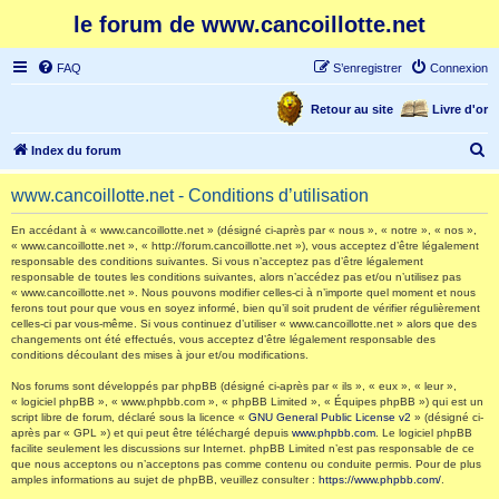
le forum de www.cancoillotte.net
FAQ
S’enregistrer
Connexion
Retour au site
Livre d'or
R
Index du forum
e
www.cancoillotte.net - Conditions d’utilisation
c
h
En accédant à « www.cancoillotte.net » (désigné ci-après par « nous », « notre », « nos »,
« www.cancoillotte.net », « http://forum.cancoillotte.net »), vous acceptez d’être légalement
e
responsable des conditions suivantes. Si vous n’acceptez pas d’être légalement
responsable de toutes les conditions suivantes, alors n’accédez pas et/ou n’utilisez pas
r
« www.cancoillotte.net ». Nous pouvons modifier celles-ci à n’importe quel moment et nous
ferons tout pour que vous en soyez informé, bien qu’il soit prudent de vérifier régulièrement
c
celles-ci par vous-même. Si vous continuez d’utiliser « www.cancoillotte.net » alors que des
h
changements ont été effectués, vous acceptez d’être légalement responsable des
conditions découlant des mises à jour et/ou modifications.
e
Nos forums sont développés par phpBB (désigné ci-après par « ils », « eux », « leur »,
r
« logiciel phpBB », « www.phpbb.com », « phpBB Limited », « Équipes phpBB ») qui est un
script libre de forum, déclaré sous la licence «
GNU General Public License v2
» (désigné ci-
après par « GPL ») et qui peut être téléchargé depuis
www.phpbb.com
. Le logiciel phpBB
facilite seulement les discussions sur Internet. phpBB Limited n’est pas responsable de ce
que nous acceptons ou n’acceptons pas comme contenu ou conduite permis. Pour de plus
amples informations au sujet de phpBB, veuillez consulter :
https://www.phpbb.com/
.