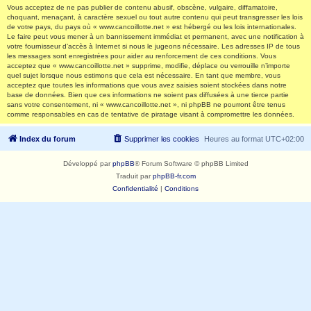
Vous acceptez de ne pas publier de contenu abusif, obscène, vulgaire, diffamatoire,
choquant, menaçant, à caractère sexuel ou tout autre contenu qui peut transgresser les lois
de votre pays, du pays où « www.cancoillotte.net » est hébergé ou les lois internationales.
Le faire peut vous mener à un bannissement immédiat et permanent, avec une notification à
votre fournisseur d’accès à Internet si nous le jugeons nécessaire. Les adresses IP de tous
les messages sont enregistrées pour aider au renforcement de ces conditions. Vous
acceptez que « www.cancoillotte.net » supprime, modifie, déplace ou verrouille n’importe
quel sujet lorsque nous estimons que cela est nécessaire. En tant que membre, vous
acceptez que toutes les informations que vous avez saisies soient stockées dans notre
base de données. Bien que ces informations ne soient pas diffusées à une tierce partie
sans votre consentement, ni « www.cancoillotte.net », ni phpBB ne pourront être tenus
comme responsables en cas de tentative de piratage visant à compromettre les données.
Index du forum
Supprimer les cookies
Heures au format
UTC+02:00
Développé par
phpBB
® Forum Software © phpBB Limited
Traduit par
phpBB-fr.com
Confidentialité
|
Conditions