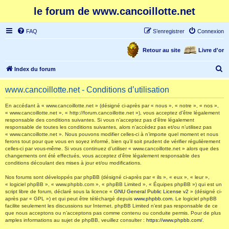
le forum de www.cancoillotte.net
FAQ
S’enregistrer
Connexion
Retour au site
Livre d'or
R
Index du forum
e
www.cancoillotte.net - Conditions d’utilisation
c
h
En accédant à « www.cancoillotte.net » (désigné ci-après par « nous », « notre », « nos »,
« www.cancoillotte.net », « http://forum.cancoillotte.net »), vous acceptez d’être légalement
e
responsable des conditions suivantes. Si vous n’acceptez pas d’être légalement
responsable de toutes les conditions suivantes, alors n’accédez pas et/ou n’utilisez pas
r
« www.cancoillotte.net ». Nous pouvons modifier celles-ci à n’importe quel moment et nous
ferons tout pour que vous en soyez informé, bien qu’il soit prudent de vérifier régulièrement
c
celles-ci par vous-même. Si vous continuez d’utiliser « www.cancoillotte.net » alors que des
h
changements ont été effectués, vous acceptez d’être légalement responsable des
conditions découlant des mises à jour et/ou modifications.
e
Nos forums sont développés par phpBB (désigné ci-après par « ils », « eux », « leur »,
r
« logiciel phpBB », « www.phpbb.com », « phpBB Limited », « Équipes phpBB ») qui est un
script libre de forum, déclaré sous la licence «
GNU General Public License v2
» (désigné ci-
après par « GPL ») et qui peut être téléchargé depuis
www.phpbb.com
. Le logiciel phpBB
facilite seulement les discussions sur Internet. phpBB Limited n’est pas responsable de ce
que nous acceptons ou n’acceptons pas comme contenu ou conduite permis. Pour de plus
amples informations au sujet de phpBB, veuillez consulter :
https://www.phpbb.com/
.