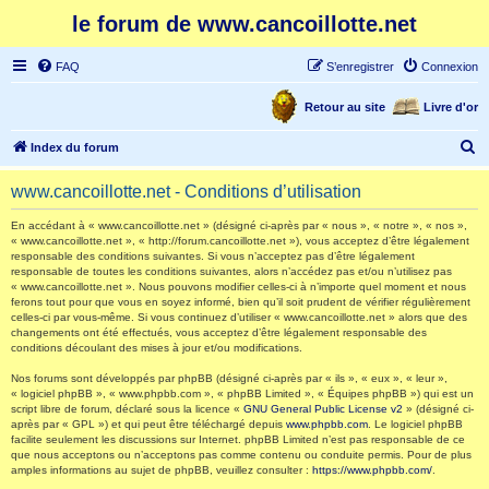
le forum de www.cancoillotte.net
FAQ
S’enregistrer
Connexion
Retour au site
Livre d'or
R
Index du forum
e
www.cancoillotte.net - Conditions d’utilisation
c
h
En accédant à « www.cancoillotte.net » (désigné ci-après par « nous », « notre », « nos »,
« www.cancoillotte.net », « http://forum.cancoillotte.net »), vous acceptez d’être légalement
e
responsable des conditions suivantes. Si vous n’acceptez pas d’être légalement
responsable de toutes les conditions suivantes, alors n’accédez pas et/ou n’utilisez pas
r
« www.cancoillotte.net ». Nous pouvons modifier celles-ci à n’importe quel moment et nous
ferons tout pour que vous en soyez informé, bien qu’il soit prudent de vérifier régulièrement
c
celles-ci par vous-même. Si vous continuez d’utiliser « www.cancoillotte.net » alors que des
h
changements ont été effectués, vous acceptez d’être légalement responsable des
conditions découlant des mises à jour et/ou modifications.
e
Nos forums sont développés par phpBB (désigné ci-après par « ils », « eux », « leur »,
r
« logiciel phpBB », « www.phpbb.com », « phpBB Limited », « Équipes phpBB ») qui est un
script libre de forum, déclaré sous la licence «
GNU General Public License v2
» (désigné ci-
après par « GPL ») et qui peut être téléchargé depuis
www.phpbb.com
. Le logiciel phpBB
facilite seulement les discussions sur Internet. phpBB Limited n’est pas responsable de ce
que nous acceptons ou n’acceptons pas comme contenu ou conduite permis. Pour de plus
amples informations au sujet de phpBB, veuillez consulter :
https://www.phpbb.com/
.