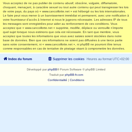
Vous acceptez de ne pas publier de contenu abusif, obscène, vulgaire, diffamatoire,
choquant, menaçant, à caractère sexuel ou tout autre contenu qui peut transgresser les lois
de votre pays, du pays où « www.cancoillotte.net » est hébergé ou les lois internationales.
Le faire peut vous mener à un bannissement immédiat et permanent, avec une notification à
votre fournisseur d’accès à Internet si nous le jugeons nécessaire. Les adresses IP de tous
les messages sont enregistrées pour aider au renforcement de ces conditions. Vous
acceptez que « www.cancoillotte.net » supprime, modifie, déplace ou verrouille n’importe
quel sujet lorsque nous estimons que cela est nécessaire. En tant que membre, vous
acceptez que toutes les informations que vous avez saisies soient stockées dans notre
base de données. Bien que ces informations ne soient pas diffusées à une tierce partie
sans votre consentement, ni « www.cancoillotte.net », ni phpBB ne pourront être tenus
comme responsables en cas de tentative de piratage visant à compromettre les données.
Index du forum
Supprimer les cookies
Heures au format
UTC+02:00
Développé par
phpBB
® Forum Software © phpBB Limited
Traduit par
phpBB-fr.com
Confidentialité
|
Conditions