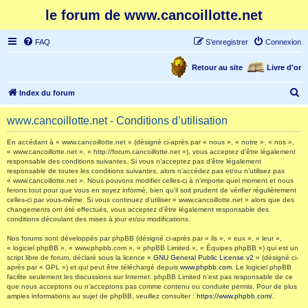
le forum de www.cancoillotte.net
FAQ
S’enregistrer
Connexion
Retour au site
Livre d'or
R
Index du forum
e
www.cancoillotte.net - Conditions d’utilisation
c
h
En accédant à « www.cancoillotte.net » (désigné ci-après par « nous », « notre », « nos »,
« www.cancoillotte.net », « http://forum.cancoillotte.net »), vous acceptez d’être légalement
e
responsable des conditions suivantes. Si vous n’acceptez pas d’être légalement
responsable de toutes les conditions suivantes, alors n’accédez pas et/ou n’utilisez pas
r
« www.cancoillotte.net ». Nous pouvons modifier celles-ci à n’importe quel moment et nous
ferons tout pour que vous en soyez informé, bien qu’il soit prudent de vérifier régulièrement
c
celles-ci par vous-même. Si vous continuez d’utiliser « www.cancoillotte.net » alors que des
h
changements ont été effectués, vous acceptez d’être légalement responsable des
conditions découlant des mises à jour et/ou modifications.
e
Nos forums sont développés par phpBB (désigné ci-après par « ils », « eux », « leur »,
r
« logiciel phpBB », « www.phpbb.com », « phpBB Limited », « Équipes phpBB ») qui est un
script libre de forum, déclaré sous la licence «
GNU General Public License v2
» (désigné ci-
après par « GPL ») et qui peut être téléchargé depuis
www.phpbb.com
. Le logiciel phpBB
facilite seulement les discussions sur Internet. phpBB Limited n’est pas responsable de ce
que nous acceptons ou n’acceptons pas comme contenu ou conduite permis. Pour de plus
amples informations au sujet de phpBB, veuillez consulter :
https://www.phpbb.com/
.