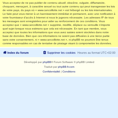
Vous acceptez de ne pas publier de contenu abusif, obscène, vulgaire, diffamatoire,
choquant, menaçant, à caractère sexuel ou tout autre contenu qui peut transgresser les lois
de votre pays, du pays où « www.cancoillotte.net » est hébergé ou les lois internationales.
Le faire peut vous mener à un bannissement immédiat et permanent, avec une notification à
votre fournisseur d’accès à Internet si nous le jugeons nécessaire. Les adresses IP de tous
les messages sont enregistrées pour aider au renforcement de ces conditions. Vous
acceptez que « www.cancoillotte.net » supprime, modifie, déplace ou verrouille n’importe
quel sujet lorsque nous estimons que cela est nécessaire. En tant que membre, vous
acceptez que toutes les informations que vous avez saisies soient stockées dans notre
base de données. Bien que ces informations ne soient pas diffusées à une tierce partie
sans votre consentement, ni « www.cancoillotte.net », ni phpBB ne pourront être tenus
comme responsables en cas de tentative de piratage visant à compromettre les données.
Index du forum
Supprimer les cookies
Heures au format
UTC+02:00
Développé par
phpBB
® Forum Software © phpBB Limited
Traduit par
phpBB-fr.com
Confidentialité
|
Conditions