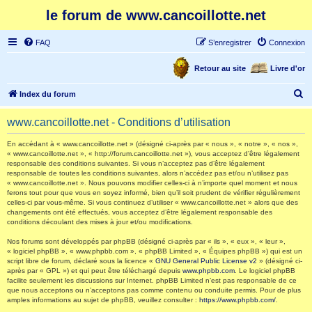
le forum de www.cancoillotte.net
FAQ
S’enregistrer
Connexion
Retour au site
Livre d'or
R
Index du forum
e
www.cancoillotte.net - Conditions d’utilisation
c
h
En accédant à « www.cancoillotte.net » (désigné ci-après par « nous », « notre », « nos »,
« www.cancoillotte.net », « http://forum.cancoillotte.net »), vous acceptez d’être légalement
e
responsable des conditions suivantes. Si vous n’acceptez pas d’être légalement
responsable de toutes les conditions suivantes, alors n’accédez pas et/ou n’utilisez pas
r
« www.cancoillotte.net ». Nous pouvons modifier celles-ci à n’importe quel moment et nous
ferons tout pour que vous en soyez informé, bien qu’il soit prudent de vérifier régulièrement
c
celles-ci par vous-même. Si vous continuez d’utiliser « www.cancoillotte.net » alors que des
h
changements ont été effectués, vous acceptez d’être légalement responsable des
conditions découlant des mises à jour et/ou modifications.
e
Nos forums sont développés par phpBB (désigné ci-après par « ils », « eux », « leur »,
r
« logiciel phpBB », « www.phpbb.com », « phpBB Limited », « Équipes phpBB ») qui est un
script libre de forum, déclaré sous la licence «
GNU General Public License v2
» (désigné ci-
après par « GPL ») et qui peut être téléchargé depuis
www.phpbb.com
. Le logiciel phpBB
facilite seulement les discussions sur Internet. phpBB Limited n’est pas responsable de ce
que nous acceptons ou n’acceptons pas comme contenu ou conduite permis. Pour de plus
amples informations au sujet de phpBB, veuillez consulter :
https://www.phpbb.com/
.