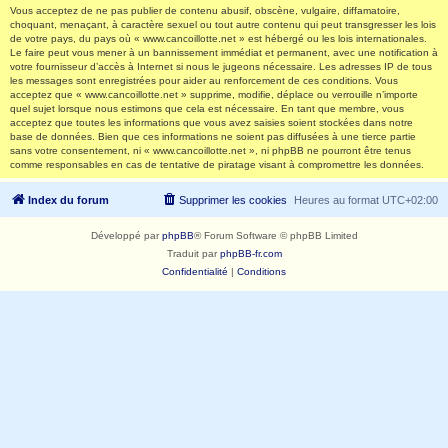
Vous acceptez de ne pas publier de contenu abusif, obscène, vulgaire, diffamatoire,
choquant, menaçant, à caractère sexuel ou tout autre contenu qui peut transgresser les lois
de votre pays, du pays où « www.cancoillotte.net » est hébergé ou les lois internationales.
Le faire peut vous mener à un bannissement immédiat et permanent, avec une notification à
votre fournisseur d’accès à Internet si nous le jugeons nécessaire. Les adresses IP de tous
les messages sont enregistrées pour aider au renforcement de ces conditions. Vous
acceptez que « www.cancoillotte.net » supprime, modifie, déplace ou verrouille n’importe
quel sujet lorsque nous estimons que cela est nécessaire. En tant que membre, vous
acceptez que toutes les informations que vous avez saisies soient stockées dans notre
base de données. Bien que ces informations ne soient pas diffusées à une tierce partie
sans votre consentement, ni « www.cancoillotte.net », ni phpBB ne pourront être tenus
comme responsables en cas de tentative de piratage visant à compromettre les données.
Index du forum
Supprimer les cookies
Heures au format
UTC+02:00
Développé par
phpBB
® Forum Software © phpBB Limited
Traduit par
phpBB-fr.com
Confidentialité
|
Conditions