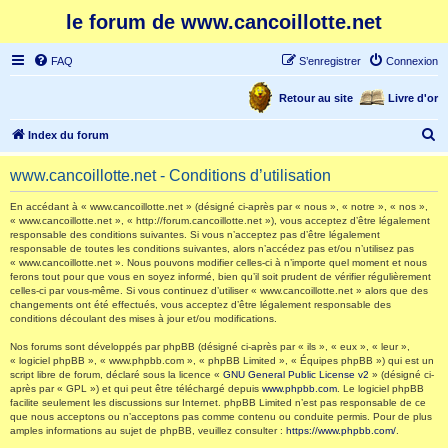
le forum de www.cancoillotte.net
FAQ
S’enregistrer
Connexion
Retour au site
Livre d'or
R
Index du forum
e
www.cancoillotte.net - Conditions d’utilisation
c
h
En accédant à « www.cancoillotte.net » (désigné ci-après par « nous », « notre », « nos »,
« www.cancoillotte.net », « http://forum.cancoillotte.net »), vous acceptez d’être légalement
e
responsable des conditions suivantes. Si vous n’acceptez pas d’être légalement
responsable de toutes les conditions suivantes, alors n’accédez pas et/ou n’utilisez pas
r
« www.cancoillotte.net ». Nous pouvons modifier celles-ci à n’importe quel moment et nous
ferons tout pour que vous en soyez informé, bien qu’il soit prudent de vérifier régulièrement
c
celles-ci par vous-même. Si vous continuez d’utiliser « www.cancoillotte.net » alors que des
h
changements ont été effectués, vous acceptez d’être légalement responsable des
conditions découlant des mises à jour et/ou modifications.
e
Nos forums sont développés par phpBB (désigné ci-après par « ils », « eux », « leur »,
r
« logiciel phpBB », « www.phpbb.com », « phpBB Limited », « Équipes phpBB ») qui est un
script libre de forum, déclaré sous la licence «
GNU General Public License v2
» (désigné ci-
après par « GPL ») et qui peut être téléchargé depuis
www.phpbb.com
. Le logiciel phpBB
facilite seulement les discussions sur Internet. phpBB Limited n’est pas responsable de ce
que nous acceptons ou n’acceptons pas comme contenu ou conduite permis. Pour de plus
amples informations au sujet de phpBB, veuillez consulter :
https://www.phpbb.com/
.