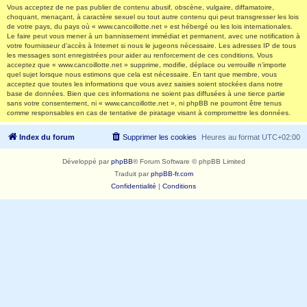
Vous acceptez de ne pas publier de contenu abusif, obscène, vulgaire, diffamatoire,
choquant, menaçant, à caractère sexuel ou tout autre contenu qui peut transgresser les lois
de votre pays, du pays où « www.cancoillotte.net » est hébergé ou les lois internationales.
Le faire peut vous mener à un bannissement immédiat et permanent, avec une notification à
votre fournisseur d’accès à Internet si nous le jugeons nécessaire. Les adresses IP de tous
les messages sont enregistrées pour aider au renforcement de ces conditions. Vous
acceptez que « www.cancoillotte.net » supprime, modifie, déplace ou verrouille n’importe
quel sujet lorsque nous estimons que cela est nécessaire. En tant que membre, vous
acceptez que toutes les informations que vous avez saisies soient stockées dans notre
base de données. Bien que ces informations ne soient pas diffusées à une tierce partie
sans votre consentement, ni « www.cancoillotte.net », ni phpBB ne pourront être tenus
comme responsables en cas de tentative de piratage visant à compromettre les données.
Index du forum
Supprimer les cookies
Heures au format
UTC+02:00
Développé par
phpBB
® Forum Software © phpBB Limited
Traduit par
phpBB-fr.com
Confidentialité
|
Conditions