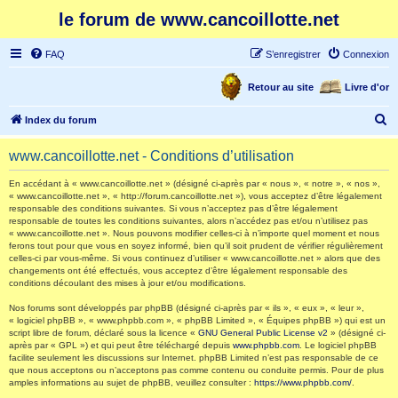
le forum de www.cancoillotte.net
FAQ
S’enregistrer
Connexion
Retour au site
Livre d'or
R
Index du forum
e
www.cancoillotte.net - Conditions d’utilisation
c
h
En accédant à « www.cancoillotte.net » (désigné ci-après par « nous », « notre », « nos »,
« www.cancoillotte.net », « http://forum.cancoillotte.net »), vous acceptez d’être légalement
e
responsable des conditions suivantes. Si vous n’acceptez pas d’être légalement
responsable de toutes les conditions suivantes, alors n’accédez pas et/ou n’utilisez pas
r
« www.cancoillotte.net ». Nous pouvons modifier celles-ci à n’importe quel moment et nous
ferons tout pour que vous en soyez informé, bien qu’il soit prudent de vérifier régulièrement
c
celles-ci par vous-même. Si vous continuez d’utiliser « www.cancoillotte.net » alors que des
h
changements ont été effectués, vous acceptez d’être légalement responsable des
conditions découlant des mises à jour et/ou modifications.
e
Nos forums sont développés par phpBB (désigné ci-après par « ils », « eux », « leur »,
r
« logiciel phpBB », « www.phpbb.com », « phpBB Limited », « Équipes phpBB ») qui est un
script libre de forum, déclaré sous la licence «
GNU General Public License v2
» (désigné ci-
après par « GPL ») et qui peut être téléchargé depuis
www.phpbb.com
. Le logiciel phpBB
facilite seulement les discussions sur Internet. phpBB Limited n’est pas responsable de ce
que nous acceptons ou n’acceptons pas comme contenu ou conduite permis. Pour de plus
amples informations au sujet de phpBB, veuillez consulter :
https://www.phpbb.com/
.