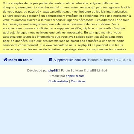
Vous acceptez de ne pas publier de contenu abusif, obscène, vulgaire, diffamatoire,
choquant, menaçant, à caractère sexuel ou tout autre contenu qui peut transgresser les lois
de votre pays, du pays où « www.cancoillotte.net » est hébergé ou les lois internationales.
Le faire peut vous mener à un bannissement immédiat et permanent, avec une notification à
votre fournisseur d’accès à Internet si nous le jugeons nécessaire. Les adresses IP de tous
les messages sont enregistrées pour aider au renforcement de ces conditions. Vous
acceptez que « www.cancoillotte.net » supprime, modifie, déplace ou verrouille n’importe
quel sujet lorsque nous estimons que cela est nécessaire. En tant que membre, vous
acceptez que toutes les informations que vous avez saisies soient stockées dans notre
base de données. Bien que ces informations ne soient pas diffusées à une tierce partie
sans votre consentement, ni « www.cancoillotte.net », ni phpBB ne pourront être tenus
comme responsables en cas de tentative de piratage visant à compromettre les données.
Index du forum
Supprimer les cookies
Heures au format
UTC+02:00
Développé par
phpBB
® Forum Software © phpBB Limited
Traduit par
phpBB-fr.com
Confidentialité
|
Conditions