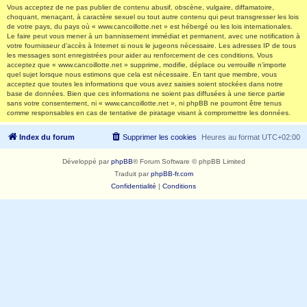
Vous acceptez de ne pas publier de contenu abusif, obscène, vulgaire, diffamatoire,
choquant, menaçant, à caractère sexuel ou tout autre contenu qui peut transgresser les lois
de votre pays, du pays où « www.cancoillotte.net » est hébergé ou les lois internationales.
Le faire peut vous mener à un bannissement immédiat et permanent, avec une notification à
votre fournisseur d’accès à Internet si nous le jugeons nécessaire. Les adresses IP de tous
les messages sont enregistrées pour aider au renforcement de ces conditions. Vous
acceptez que « www.cancoillotte.net » supprime, modifie, déplace ou verrouille n’importe
quel sujet lorsque nous estimons que cela est nécessaire. En tant que membre, vous
acceptez que toutes les informations que vous avez saisies soient stockées dans notre
base de données. Bien que ces informations ne soient pas diffusées à une tierce partie
sans votre consentement, ni « www.cancoillotte.net », ni phpBB ne pourront être tenus
comme responsables en cas de tentative de piratage visant à compromettre les données.
Index du forum
Supprimer les cookies
Heures au format
UTC+02:00
Développé par
phpBB
® Forum Software © phpBB Limited
Traduit par
phpBB-fr.com
Confidentialité
|
Conditions