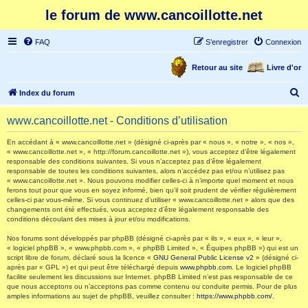
le forum de www.cancoillotte.net
FAQ
S’enregistrer
Connexion
Retour au site
Livre d'or
R
Index du forum
e
www.cancoillotte.net - Conditions d’utilisation
c
h
En accédant à « www.cancoillotte.net » (désigné ci-après par « nous », « notre », « nos »,
« www.cancoillotte.net », « http://forum.cancoillotte.net »), vous acceptez d’être légalement
e
responsable des conditions suivantes. Si vous n’acceptez pas d’être légalement
responsable de toutes les conditions suivantes, alors n’accédez pas et/ou n’utilisez pas
r
« www.cancoillotte.net ». Nous pouvons modifier celles-ci à n’importe quel moment et nous
ferons tout pour que vous en soyez informé, bien qu’il soit prudent de vérifier régulièrement
c
celles-ci par vous-même. Si vous continuez d’utiliser « www.cancoillotte.net » alors que des
h
changements ont été effectués, vous acceptez d’être légalement responsable des
conditions découlant des mises à jour et/ou modifications.
e
Nos forums sont développés par phpBB (désigné ci-après par « ils », « eux », « leur »,
r
« logiciel phpBB », « www.phpbb.com », « phpBB Limited », « Équipes phpBB ») qui est un
script libre de forum, déclaré sous la licence «
GNU General Public License v2
» (désigné ci-
après par « GPL ») et qui peut être téléchargé depuis
www.phpbb.com
. Le logiciel phpBB
facilite seulement les discussions sur Internet. phpBB Limited n’est pas responsable de ce
que nous acceptons ou n’acceptons pas comme contenu ou conduite permis. Pour de plus
amples informations au sujet de phpBB, veuillez consulter :
https://www.phpbb.com/
.