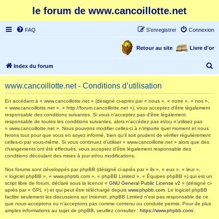
le forum de www.cancoillotte.net
FAQ
S’enregistrer
Connexion
Retour au site
Livre d'or
R
Index du forum
e
www.cancoillotte.net - Conditions d’utilisation
c
h
En accédant à « www.cancoillotte.net » (désigné ci-après par « nous », « notre », « nos »,
« www.cancoillotte.net », « http://forum.cancoillotte.net »), vous acceptez d’être légalement
e
responsable des conditions suivantes. Si vous n’acceptez pas d’être légalement
responsable de toutes les conditions suivantes, alors n’accédez pas et/ou n’utilisez pas
r
« www.cancoillotte.net ». Nous pouvons modifier celles-ci à n’importe quel moment et nous
ferons tout pour que vous en soyez informé, bien qu’il soit prudent de vérifier régulièrement
c
celles-ci par vous-même. Si vous continuez d’utiliser « www.cancoillotte.net » alors que des
h
changements ont été effectués, vous acceptez d’être légalement responsable des
conditions découlant des mises à jour et/ou modifications.
e
Nos forums sont développés par phpBB (désigné ci-après par « ils », « eux », « leur »,
r
« logiciel phpBB », « www.phpbb.com », « phpBB Limited », « Équipes phpBB ») qui est un
script libre de forum, déclaré sous la licence «
GNU General Public License v2
» (désigné ci-
après par « GPL ») et qui peut être téléchargé depuis
www.phpbb.com
. Le logiciel phpBB
facilite seulement les discussions sur Internet. phpBB Limited n’est pas responsable de ce
que nous acceptons ou n’acceptons pas comme contenu ou conduite permis. Pour de plus
amples informations au sujet de phpBB, veuillez consulter :
https://www.phpbb.com/
.