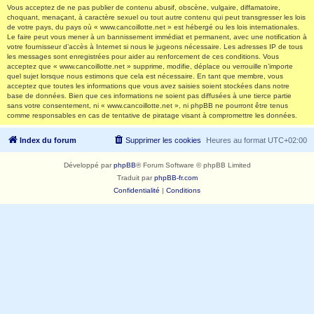
Vous acceptez de ne pas publier de contenu abusif, obscène, vulgaire, diffamatoire,
choquant, menaçant, à caractère sexuel ou tout autre contenu qui peut transgresser les lois
de votre pays, du pays où « www.cancoillotte.net » est hébergé ou les lois internationales.
Le faire peut vous mener à un bannissement immédiat et permanent, avec une notification à
votre fournisseur d’accès à Internet si nous le jugeons nécessaire. Les adresses IP de tous
les messages sont enregistrées pour aider au renforcement de ces conditions. Vous
acceptez que « www.cancoillotte.net » supprime, modifie, déplace ou verrouille n’importe
quel sujet lorsque nous estimons que cela est nécessaire. En tant que membre, vous
acceptez que toutes les informations que vous avez saisies soient stockées dans notre
base de données. Bien que ces informations ne soient pas diffusées à une tierce partie
sans votre consentement, ni « www.cancoillotte.net », ni phpBB ne pourront être tenus
comme responsables en cas de tentative de piratage visant à compromettre les données.
Index du forum
Supprimer les cookies
Heures au format
UTC+02:00
Développé par
phpBB
® Forum Software © phpBB Limited
Traduit par
phpBB-fr.com
Confidentialité
|
Conditions