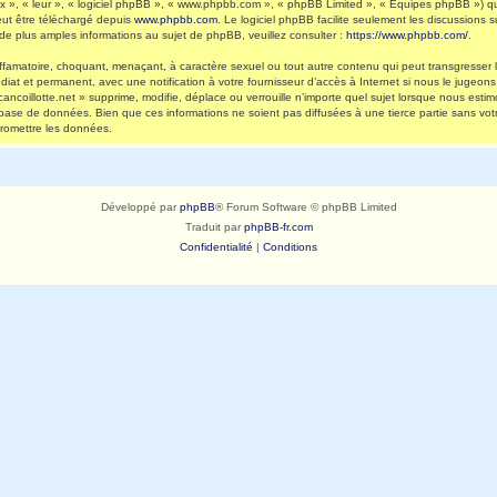
 », « leur », « logiciel phpBB », « www.phpbb.com », « phpBB Limited », « Équipes phpBB ») qui 
eut être téléchargé depuis
www.phpbb.com
. Le logiciel phpBB facilite seulement les discussions
 plus amples informations au sujet de phpBB, veuillez consulter :
https://www.phpbb.com/
.
ffamatoire, choquant, menaçant, à caractère sexuel ou tout autre contenu qui peut transgresser l
diat et permanent, avec une notification à votre fournisseur d’accès à Internet si nous le jugeo
ncoillotte.net » supprime, modifie, déplace ou verrouille n’importe quel sujet lorsque nous es
 base de données. Bien que ces informations ne soient pas diffusées à une tierce partie sans vot
romettre les données.
Développé par
phpBB
® Forum Software © phpBB Limited
Traduit par
phpBB-fr.com
Confidentialité
|
Conditions