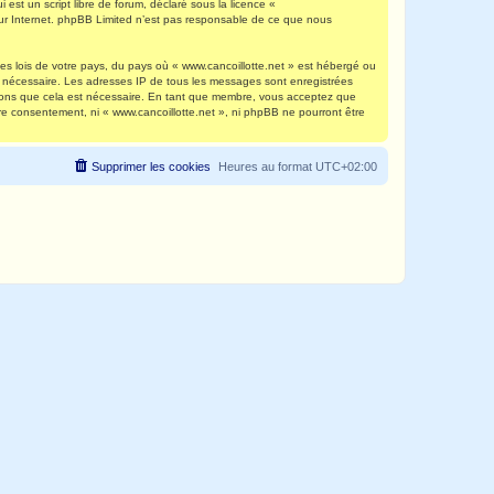
est un script libre de forum, déclaré sous la licence «
 sur Internet. phpBB Limited n’est pas responsable de ce que nous
es lois de votre pays, du pays où « www.cancoillotte.net » est hébergé ou
ns nécessaire. Les adresses IP de tous les messages sont enregistrées
timons que cela est nécessaire. En tant que membre, vous acceptez que
re consentement, ni « www.cancoillotte.net », ni phpBB ne pourront être
Supprimer les cookies
Heures au format
UTC+02:00