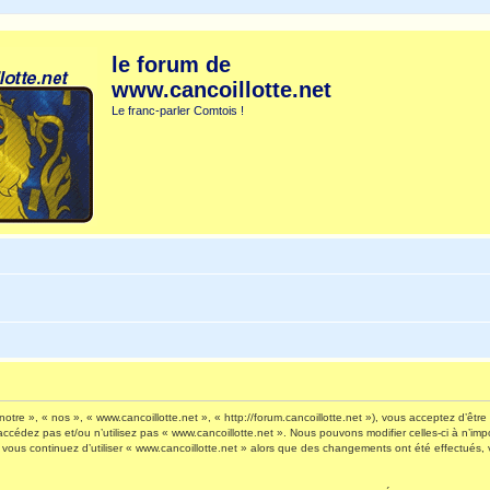
le forum de
www.cancoillotte.net
Le franc-parler Comtois !
otre », « nos », « www.cancoillotte.net », « http://forum.cancoillotte.net »), vous acceptez d’êt
’accédez pas et/ou n’utilisez pas « www.cancoillotte.net ». Nous pouvons modifier celles-ci à n’i
 Si vous continuez d’utiliser « www.cancoillotte.net » alors que des changements ont été effectué