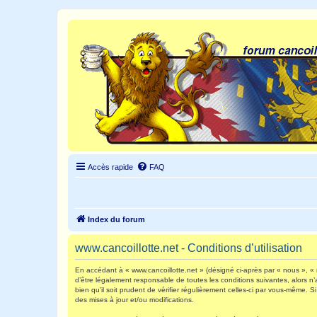
Accès rapide
FAQ
Index du forum
www.cancoillotte.net - Conditions d’utilisation
En accédant à « www.cancoillotte.net » (désigné ci-après par « nous », « n
d’être légalement responsable de toutes les conditions suivantes, alors n
bien qu’il soit prudent de vérifier régulièrement celles-ci par vous-même.
des mises à jour et/ou modifications.