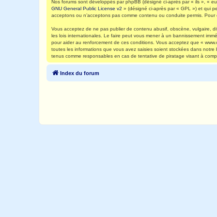
Nos forums sont développés par phpBB (désigné ci-après par « ils », « eux
GNU General Public License v2
» (désigné ci-après par « GPL ») et qui p
acceptons ou n’acceptons pas comme contenu ou conduite permis. Pour de
Vous acceptez de ne pas publier de contenu abusif, obscène, vulgaire, di
les lois internationales. Le faire peut vous mener à un bannissement immé
pour aider au renforcement de ces conditions. Vous acceptez que « www.ca
toutes les informations que vous avez saisies soient stockées dans notre
tenus comme responsables en cas de tentative de piratage visant à comp
Index du forum