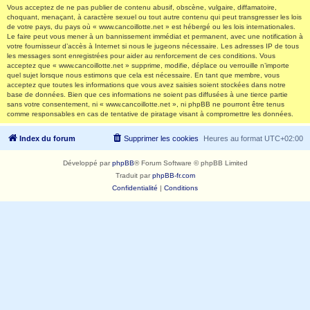
Vous acceptez de ne pas publier de contenu abusif, obscène, vulgaire, diffamatoire,
choquant, menaçant, à caractère sexuel ou tout autre contenu qui peut transgresser les lois
de votre pays, du pays où « www.cancoillotte.net » est hébergé ou les lois internationales.
Le faire peut vous mener à un bannissement immédiat et permanent, avec une notification à
votre fournisseur d’accès à Internet si nous le jugeons nécessaire. Les adresses IP de tous
les messages sont enregistrées pour aider au renforcement de ces conditions. Vous
acceptez que « www.cancoillotte.net » supprime, modifie, déplace ou verrouille n’importe
quel sujet lorsque nous estimons que cela est nécessaire. En tant que membre, vous
acceptez que toutes les informations que vous avez saisies soient stockées dans notre
base de données. Bien que ces informations ne soient pas diffusées à une tierce partie
sans votre consentement, ni « www.cancoillotte.net », ni phpBB ne pourront être tenus
comme responsables en cas de tentative de piratage visant à compromettre les données.
Index du forum
Supprimer les cookies
Heures au format
UTC+02:00
Développé par
phpBB
® Forum Software © phpBB Limited
Traduit par
phpBB-fr.com
Confidentialité
|
Conditions