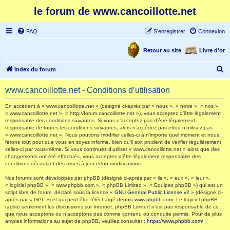
le forum de www.cancoillotte.net
FAQ
S’enregistrer
Connexion
Retour au site
Livre d'or
R
Index du forum
e
www.cancoillotte.net - Conditions d’utilisation
c
h
En accédant à « www.cancoillotte.net » (désigné ci-après par « nous », « notre », « nos »,
« www.cancoillotte.net », « http://forum.cancoillotte.net »), vous acceptez d’être légalement
e
responsable des conditions suivantes. Si vous n’acceptez pas d’être légalement
responsable de toutes les conditions suivantes, alors n’accédez pas et/ou n’utilisez pas
r
« www.cancoillotte.net ». Nous pouvons modifier celles-ci à n’importe quel moment et nous
ferons tout pour que vous en soyez informé, bien qu’il soit prudent de vérifier régulièrement
c
celles-ci par vous-même. Si vous continuez d’utiliser « www.cancoillotte.net » alors que des
h
changements ont été effectués, vous acceptez d’être légalement responsable des
conditions découlant des mises à jour et/ou modifications.
e
Nos forums sont développés par phpBB (désigné ci-après par « ils », « eux », « leur »,
r
« logiciel phpBB », « www.phpbb.com », « phpBB Limited », « Équipes phpBB ») qui est un
script libre de forum, déclaré sous la licence «
GNU General Public License v2
» (désigné ci-
après par « GPL ») et qui peut être téléchargé depuis
www.phpbb.com
. Le logiciel phpBB
facilite seulement les discussions sur Internet. phpBB Limited n’est pas responsable de ce
que nous acceptons ou n’acceptons pas comme contenu ou conduite permis. Pour de plus
amples informations au sujet de phpBB, veuillez consulter :
https://www.phpbb.com/
.