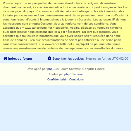
Vous acceptez de ne pas publier de contenu abusif, obscène, vulgaire, diffamatoire,
choquant, menaçant, à caractère sexuel ou tout autre contenu qui peut transgresser les lois
de votre pays, du pays où « www.cancoillotte.net » est hébergé ou les lois internationales.
Le faire peut vous mener à un bannissement immédiat et permanent, avec une notification à
votre fournisseur d’accès à Internet si nous le jugeons nécessaire. Les adresses IP de tous
les messages sont enregistrées pour aider au renforcement de ces conditions. Vous
acceptez que « www.cancoillotte.net » supprime, modifie, déplace ou verrouille n’importe
quel sujet lorsque nous estimons que cela est nécessaire. En tant que membre, vous
acceptez que toutes les informations que vous avez saisies soient stockées dans notre
base de données. Bien que ces informations ne soient pas diffusées à une tierce partie
sans votre consentement, ni « www.cancoillotte.net », ni phpBB ne pourront être tenus
comme responsables en cas de tentative de piratage visant à compromettre les données.
Index du forum
Supprimer les cookies
Heures au format
UTC+02:00
Développé par
phpBB
® Forum Software © phpBB Limited
Traduit par
phpBB-fr.com
Confidentialité
|
Conditions