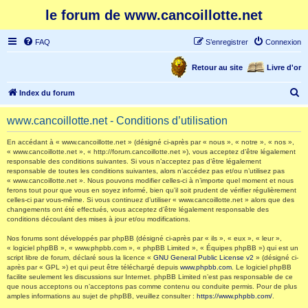
le forum de www.cancoillotte.net
FAQ
S’enregistrer
Connexion
Retour au site
Livre d'or
R
Index du forum
e
www.cancoillotte.net - Conditions d’utilisation
c
h
En accédant à « www.cancoillotte.net » (désigné ci-après par « nous », « notre », « nos »,
« www.cancoillotte.net », « http://forum.cancoillotte.net »), vous acceptez d’être légalement
e
responsable des conditions suivantes. Si vous n’acceptez pas d’être légalement
responsable de toutes les conditions suivantes, alors n’accédez pas et/ou n’utilisez pas
r
« www.cancoillotte.net ». Nous pouvons modifier celles-ci à n’importe quel moment et nous
ferons tout pour que vous en soyez informé, bien qu’il soit prudent de vérifier régulièrement
c
celles-ci par vous-même. Si vous continuez d’utiliser « www.cancoillotte.net » alors que des
h
changements ont été effectués, vous acceptez d’être légalement responsable des
conditions découlant des mises à jour et/ou modifications.
e
Nos forums sont développés par phpBB (désigné ci-après par « ils », « eux », « leur »,
r
« logiciel phpBB », « www.phpbb.com », « phpBB Limited », « Équipes phpBB ») qui est un
script libre de forum, déclaré sous la licence «
GNU General Public License v2
» (désigné ci-
après par « GPL ») et qui peut être téléchargé depuis
www.phpbb.com
. Le logiciel phpBB
facilite seulement les discussions sur Internet. phpBB Limited n’est pas responsable de ce
que nous acceptons ou n’acceptons pas comme contenu ou conduite permis. Pour de plus
amples informations au sujet de phpBB, veuillez consulter :
https://www.phpbb.com/
.