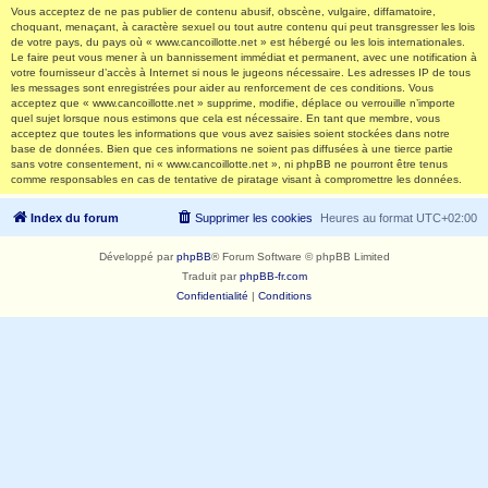
Vous acceptez de ne pas publier de contenu abusif, obscène, vulgaire, diffamatoire,
choquant, menaçant, à caractère sexuel ou tout autre contenu qui peut transgresser les lois
de votre pays, du pays où « www.cancoillotte.net » est hébergé ou les lois internationales.
Le faire peut vous mener à un bannissement immédiat et permanent, avec une notification à
votre fournisseur d’accès à Internet si nous le jugeons nécessaire. Les adresses IP de tous
les messages sont enregistrées pour aider au renforcement de ces conditions. Vous
acceptez que « www.cancoillotte.net » supprime, modifie, déplace ou verrouille n’importe
quel sujet lorsque nous estimons que cela est nécessaire. En tant que membre, vous
acceptez que toutes les informations que vous avez saisies soient stockées dans notre
base de données. Bien que ces informations ne soient pas diffusées à une tierce partie
sans votre consentement, ni « www.cancoillotte.net », ni phpBB ne pourront être tenus
comme responsables en cas de tentative de piratage visant à compromettre les données.
Index du forum
Supprimer les cookies
Heures au format
UTC+02:00
Développé par
phpBB
® Forum Software © phpBB Limited
Traduit par
phpBB-fr.com
Confidentialité
|
Conditions