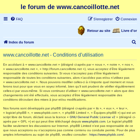
le forum de www.cancoillotte.net
FAQ
S’enregistrer
Connexion
Retour au site
Livre d'or
R
Index du forum
e
www.cancoillotte.net - Conditions d’utilisation
c
h
En accédant à « www.cancoillotte.net » (désigné ci-après par « nous », « notre », « nos »,
« www.cancoillotte.net », « http://forum.cancoillotte.net »), vous acceptez d’être légalement
e
responsable des conditions suivantes. Si vous n’acceptez pas d’être légalement
responsable de toutes les conditions suivantes, alors n’accédez pas et/ou n’utilisez pas
r
« www.cancoillotte.net ». Nous pouvons modifier celles-ci à n’importe quel moment et nous
ferons tout pour que vous en soyez informé, bien qu’il soit prudent de vérifier régulièrement
c
celles-ci par vous-même. Si vous continuez d’utiliser « www.cancoillotte.net » alors que des
h
changements ont été effectués, vous acceptez d’être légalement responsable des
conditions découlant des mises à jour et/ou modifications.
e
Nos forums sont développés par phpBB (désigné ci-après par « ils », « eux », « leur »,
r
« logiciel phpBB », « www.phpbb.com », « phpBB Limited », « Équipes phpBB ») qui est un
script libre de forum, déclaré sous la licence «
GNU General Public License v2
» (désigné ci-
après par « GPL ») et qui peut être téléchargé depuis
www.phpbb.com
. Le logiciel phpBB
facilite seulement les discussions sur Internet. phpBB Limited n’est pas responsable de ce
que nous acceptons ou n’acceptons pas comme contenu ou conduite permis. Pour de plus
amples informations au sujet de phpBB, veuillez consulter :
https://www.phpbb.com/
.