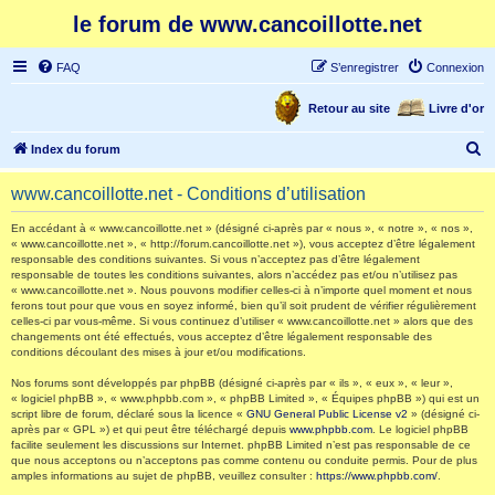
le forum de www.cancoillotte.net
FAQ
S’enregistrer
Connexion
Retour au site
Livre d'or
R
Index du forum
e
www.cancoillotte.net - Conditions d’utilisation
c
h
En accédant à « www.cancoillotte.net » (désigné ci-après par « nous », « notre », « nos »,
« www.cancoillotte.net », « http://forum.cancoillotte.net »), vous acceptez d’être légalement
e
responsable des conditions suivantes. Si vous n’acceptez pas d’être légalement
responsable de toutes les conditions suivantes, alors n’accédez pas et/ou n’utilisez pas
r
« www.cancoillotte.net ». Nous pouvons modifier celles-ci à n’importe quel moment et nous
ferons tout pour que vous en soyez informé, bien qu’il soit prudent de vérifier régulièrement
c
celles-ci par vous-même. Si vous continuez d’utiliser « www.cancoillotte.net » alors que des
h
changements ont été effectués, vous acceptez d’être légalement responsable des
conditions découlant des mises à jour et/ou modifications.
e
Nos forums sont développés par phpBB (désigné ci-après par « ils », « eux », « leur »,
r
« logiciel phpBB », « www.phpbb.com », « phpBB Limited », « Équipes phpBB ») qui est un
script libre de forum, déclaré sous la licence «
GNU General Public License v2
» (désigné ci-
après par « GPL ») et qui peut être téléchargé depuis
www.phpbb.com
. Le logiciel phpBB
facilite seulement les discussions sur Internet. phpBB Limited n’est pas responsable de ce
que nous acceptons ou n’acceptons pas comme contenu ou conduite permis. Pour de plus
amples informations au sujet de phpBB, veuillez consulter :
https://www.phpbb.com/
.