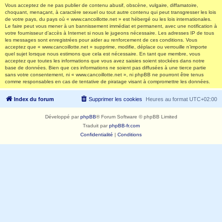
Vous acceptez de ne pas publier de contenu abusif, obscène, vulgaire, diffamatoire,
choquant, menaçant, à caractère sexuel ou tout autre contenu qui peut transgresser les lois
de votre pays, du pays où « www.cancoillotte.net » est hébergé ou les lois internationales.
Le faire peut vous mener à un bannissement immédiat et permanent, avec une notification à
votre fournisseur d’accès à Internet si nous le jugeons nécessaire. Les adresses IP de tous
les messages sont enregistrées pour aider au renforcement de ces conditions. Vous
acceptez que « www.cancoillotte.net » supprime, modifie, déplace ou verrouille n’importe
quel sujet lorsque nous estimons que cela est nécessaire. En tant que membre, vous
acceptez que toutes les informations que vous avez saisies soient stockées dans notre
base de données. Bien que ces informations ne soient pas diffusées à une tierce partie
sans votre consentement, ni « www.cancoillotte.net », ni phpBB ne pourront être tenus
comme responsables en cas de tentative de piratage visant à compromettre les données.
Index du forum
Supprimer les cookies
Heures au format
UTC+02:00
Développé par
phpBB
® Forum Software © phpBB Limited
Traduit par
phpBB-fr.com
Confidentialité
|
Conditions