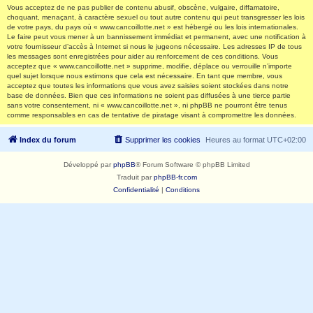
Vous acceptez de ne pas publier de contenu abusif, obscène, vulgaire, diffamatoire,
choquant, menaçant, à caractère sexuel ou tout autre contenu qui peut transgresser les lois
de votre pays, du pays où « www.cancoillotte.net » est hébergé ou les lois internationales.
Le faire peut vous mener à un bannissement immédiat et permanent, avec une notification à
votre fournisseur d’accès à Internet si nous le jugeons nécessaire. Les adresses IP de tous
les messages sont enregistrées pour aider au renforcement de ces conditions. Vous
acceptez que « www.cancoillotte.net » supprime, modifie, déplace ou verrouille n’importe
quel sujet lorsque nous estimons que cela est nécessaire. En tant que membre, vous
acceptez que toutes les informations que vous avez saisies soient stockées dans notre
base de données. Bien que ces informations ne soient pas diffusées à une tierce partie
sans votre consentement, ni « www.cancoillotte.net », ni phpBB ne pourront être tenus
comme responsables en cas de tentative de piratage visant à compromettre les données.
Index du forum
Supprimer les cookies
Heures au format
UTC+02:00
Développé par
phpBB
® Forum Software © phpBB Limited
Traduit par
phpBB-fr.com
Confidentialité
|
Conditions