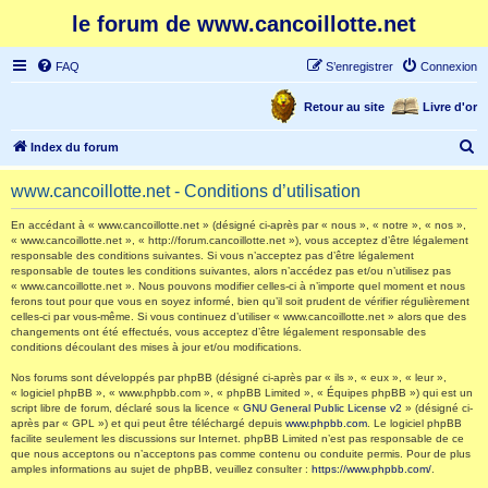
le forum de www.cancoillotte.net
FAQ
S’enregistrer
Connexion
Retour au site
Livre d'or
R
Index du forum
e
www.cancoillotte.net - Conditions d’utilisation
c
h
En accédant à « www.cancoillotte.net » (désigné ci-après par « nous », « notre », « nos »,
« www.cancoillotte.net », « http://forum.cancoillotte.net »), vous acceptez d’être légalement
e
responsable des conditions suivantes. Si vous n’acceptez pas d’être légalement
responsable de toutes les conditions suivantes, alors n’accédez pas et/ou n’utilisez pas
r
« www.cancoillotte.net ». Nous pouvons modifier celles-ci à n’importe quel moment et nous
ferons tout pour que vous en soyez informé, bien qu’il soit prudent de vérifier régulièrement
c
celles-ci par vous-même. Si vous continuez d’utiliser « www.cancoillotte.net » alors que des
h
changements ont été effectués, vous acceptez d’être légalement responsable des
conditions découlant des mises à jour et/ou modifications.
e
Nos forums sont développés par phpBB (désigné ci-après par « ils », « eux », « leur »,
r
« logiciel phpBB », « www.phpbb.com », « phpBB Limited », « Équipes phpBB ») qui est un
script libre de forum, déclaré sous la licence «
GNU General Public License v2
» (désigné ci-
après par « GPL ») et qui peut être téléchargé depuis
www.phpbb.com
. Le logiciel phpBB
facilite seulement les discussions sur Internet. phpBB Limited n’est pas responsable de ce
que nous acceptons ou n’acceptons pas comme contenu ou conduite permis. Pour de plus
amples informations au sujet de phpBB, veuillez consulter :
https://www.phpbb.com/
.