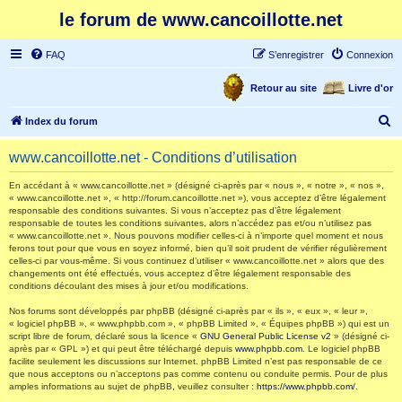
le forum de www.cancoillotte.net
FAQ
S’enregistrer
Connexion
Retour au site
Livre d'or
R
Index du forum
e
www.cancoillotte.net - Conditions d’utilisation
c
h
En accédant à « www.cancoillotte.net » (désigné ci-après par « nous », « notre », « nos »,
« www.cancoillotte.net », « http://forum.cancoillotte.net »), vous acceptez d’être légalement
e
responsable des conditions suivantes. Si vous n’acceptez pas d’être légalement
responsable de toutes les conditions suivantes, alors n’accédez pas et/ou n’utilisez pas
r
« www.cancoillotte.net ». Nous pouvons modifier celles-ci à n’importe quel moment et nous
ferons tout pour que vous en soyez informé, bien qu’il soit prudent de vérifier régulièrement
c
celles-ci par vous-même. Si vous continuez d’utiliser « www.cancoillotte.net » alors que des
h
changements ont été effectués, vous acceptez d’être légalement responsable des
conditions découlant des mises à jour et/ou modifications.
e
Nos forums sont développés par phpBB (désigné ci-après par « ils », « eux », « leur »,
r
« logiciel phpBB », « www.phpbb.com », « phpBB Limited », « Équipes phpBB ») qui est un
script libre de forum, déclaré sous la licence «
GNU General Public License v2
» (désigné ci-
après par « GPL ») et qui peut être téléchargé depuis
www.phpbb.com
. Le logiciel phpBB
facilite seulement les discussions sur Internet. phpBB Limited n’est pas responsable de ce
que nous acceptons ou n’acceptons pas comme contenu ou conduite permis. Pour de plus
amples informations au sujet de phpBB, veuillez consulter :
https://www.phpbb.com/
.