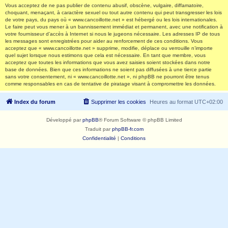
Vous acceptez de ne pas publier de contenu abusif, obscène, vulgaire, diffamatoire,
choquant, menaçant, à caractère sexuel ou tout autre contenu qui peut transgresser les lois
de votre pays, du pays où « www.cancoillotte.net » est hébergé ou les lois internationales.
Le faire peut vous mener à un bannissement immédiat et permanent, avec une notification à
votre fournisseur d’accès à Internet si nous le jugeons nécessaire. Les adresses IP de tous
les messages sont enregistrées pour aider au renforcement de ces conditions. Vous
acceptez que « www.cancoillotte.net » supprime, modifie, déplace ou verrouille n’importe
quel sujet lorsque nous estimons que cela est nécessaire. En tant que membre, vous
acceptez que toutes les informations que vous avez saisies soient stockées dans notre
base de données. Bien que ces informations ne soient pas diffusées à une tierce partie
sans votre consentement, ni « www.cancoillotte.net », ni phpBB ne pourront être tenus
comme responsables en cas de tentative de piratage visant à compromettre les données.
Index du forum
Supprimer les cookies
Heures au format
UTC+02:00
Développé par
phpBB
® Forum Software © phpBB Limited
Traduit par
phpBB-fr.com
Confidentialité
|
Conditions