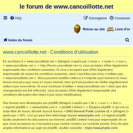
le forum de www.cancoillotte.net
FAQ
S’enregistrer
Connexion
Retour au site
Livre d'or
R
Index du forum
e
www.cancoillotte.net - Conditions d’utilisation
c
h
En accédant à « www.cancoillotte.net » (désigné ci-après par « nous », « notre », « nos »,
« www.cancoillotte.net », « http://forum.cancoillotte.net »), vous acceptez d’être légalement
e
responsable des conditions suivantes. Si vous n’acceptez pas d’être légalement
responsable de toutes les conditions suivantes, alors n’accédez pas et/ou n’utilisez pas
r
« www.cancoillotte.net ». Nous pouvons modifier celles-ci à n’importe quel moment et nous
ferons tout pour que vous en soyez informé, bien qu’il soit prudent de vérifier régulièrement
c
celles-ci par vous-même. Si vous continuez d’utiliser « www.cancoillotte.net » alors que des
h
changements ont été effectués, vous acceptez d’être légalement responsable des
conditions découlant des mises à jour et/ou modifications.
e
Nos forums sont développés par phpBB (désigné ci-après par « ils », « eux », « leur »,
r
« logiciel phpBB », « www.phpbb.com », « phpBB Limited », « Équipes phpBB ») qui est un
script libre de forum, déclaré sous la licence «
GNU General Public License v2
» (désigné ci-
après par « GPL ») et qui peut être téléchargé depuis
www.phpbb.com
. Le logiciel phpBB
facilite seulement les discussions sur Internet. phpBB Limited n’est pas responsable de ce
que nous acceptons ou n’acceptons pas comme contenu ou conduite permis. Pour de plus
amples informations au sujet de phpBB, veuillez consulter :
https://www.phpbb.com/
.