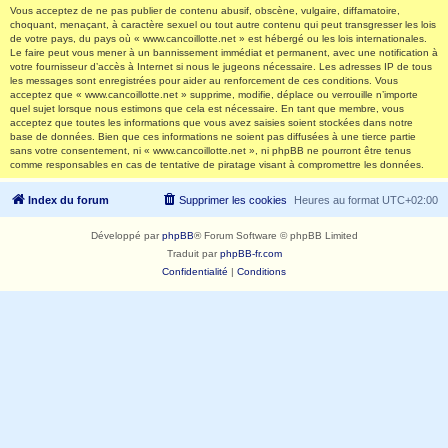
Vous acceptez de ne pas publier de contenu abusif, obscène, vulgaire, diffamatoire,
choquant, menaçant, à caractère sexuel ou tout autre contenu qui peut transgresser les lois
de votre pays, du pays où « www.cancoillotte.net » est hébergé ou les lois internationales.
Le faire peut vous mener à un bannissement immédiat et permanent, avec une notification à
votre fournisseur d’accès à Internet si nous le jugeons nécessaire. Les adresses IP de tous
les messages sont enregistrées pour aider au renforcement de ces conditions. Vous
acceptez que « www.cancoillotte.net » supprime, modifie, déplace ou verrouille n’importe
quel sujet lorsque nous estimons que cela est nécessaire. En tant que membre, vous
acceptez que toutes les informations que vous avez saisies soient stockées dans notre
base de données. Bien que ces informations ne soient pas diffusées à une tierce partie
sans votre consentement, ni « www.cancoillotte.net », ni phpBB ne pourront être tenus
comme responsables en cas de tentative de piratage visant à compromettre les données.
Index du forum
Supprimer les cookies
Heures au format
UTC+02:00
Développé par
phpBB
® Forum Software © phpBB Limited
Traduit par
phpBB-fr.com
Confidentialité
|
Conditions