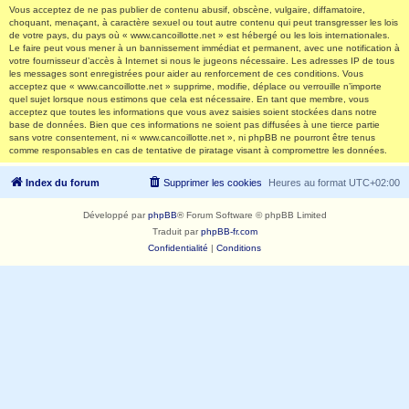
Vous acceptez de ne pas publier de contenu abusif, obscène, vulgaire, diffamatoire,
choquant, menaçant, à caractère sexuel ou tout autre contenu qui peut transgresser les lois
de votre pays, du pays où « www.cancoillotte.net » est hébergé ou les lois internationales.
Le faire peut vous mener à un bannissement immédiat et permanent, avec une notification à
votre fournisseur d’accès à Internet si nous le jugeons nécessaire. Les adresses IP de tous
les messages sont enregistrées pour aider au renforcement de ces conditions. Vous
acceptez que « www.cancoillotte.net » supprime, modifie, déplace ou verrouille n’importe
quel sujet lorsque nous estimons que cela est nécessaire. En tant que membre, vous
acceptez que toutes les informations que vous avez saisies soient stockées dans notre
base de données. Bien que ces informations ne soient pas diffusées à une tierce partie
sans votre consentement, ni « www.cancoillotte.net », ni phpBB ne pourront être tenus
comme responsables en cas de tentative de piratage visant à compromettre les données.
Index du forum
Supprimer les cookies
Heures au format
UTC+02:00
Développé par
phpBB
® Forum Software © phpBB Limited
Traduit par
phpBB-fr.com
Confidentialité
|
Conditions