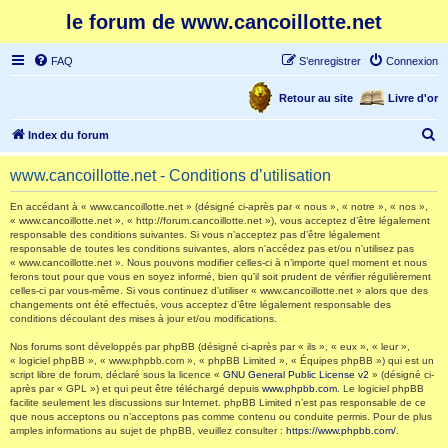
le forum de www.cancoillotte.net
FAQ
S’enregistrer
Connexion
Retour au site
Livre d'or
R
Index du forum
e
www.cancoillotte.net - Conditions d’utilisation
c
h
En accédant à « www.cancoillotte.net » (désigné ci-après par « nous », « notre », « nos »,
« www.cancoillotte.net », « http://forum.cancoillotte.net »), vous acceptez d’être légalement
e
responsable des conditions suivantes. Si vous n’acceptez pas d’être légalement
responsable de toutes les conditions suivantes, alors n’accédez pas et/ou n’utilisez pas
r
« www.cancoillotte.net ». Nous pouvons modifier celles-ci à n’importe quel moment et nous
ferons tout pour que vous en soyez informé, bien qu’il soit prudent de vérifier régulièrement
c
celles-ci par vous-même. Si vous continuez d’utiliser « www.cancoillotte.net » alors que des
h
changements ont été effectués, vous acceptez d’être légalement responsable des
conditions découlant des mises à jour et/ou modifications.
e
Nos forums sont développés par phpBB (désigné ci-après par « ils », « eux », « leur »,
r
« logiciel phpBB », « www.phpbb.com », « phpBB Limited », « Équipes phpBB ») qui est un
script libre de forum, déclaré sous la licence «
GNU General Public License v2
» (désigné ci-
après par « GPL ») et qui peut être téléchargé depuis
www.phpbb.com
. Le logiciel phpBB
facilite seulement les discussions sur Internet. phpBB Limited n’est pas responsable de ce
que nous acceptons ou n’acceptons pas comme contenu ou conduite permis. Pour de plus
amples informations au sujet de phpBB, veuillez consulter :
https://www.phpbb.com/
.