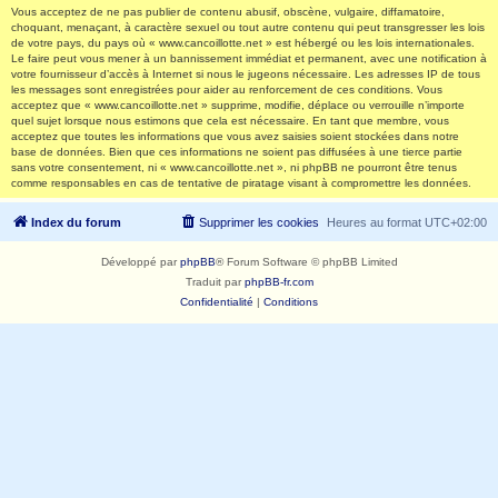
Vous acceptez de ne pas publier de contenu abusif, obscène, vulgaire, diffamatoire,
choquant, menaçant, à caractère sexuel ou tout autre contenu qui peut transgresser les lois
de votre pays, du pays où « www.cancoillotte.net » est hébergé ou les lois internationales.
Le faire peut vous mener à un bannissement immédiat et permanent, avec une notification à
votre fournisseur d’accès à Internet si nous le jugeons nécessaire. Les adresses IP de tous
les messages sont enregistrées pour aider au renforcement de ces conditions. Vous
acceptez que « www.cancoillotte.net » supprime, modifie, déplace ou verrouille n’importe
quel sujet lorsque nous estimons que cela est nécessaire. En tant que membre, vous
acceptez que toutes les informations que vous avez saisies soient stockées dans notre
base de données. Bien que ces informations ne soient pas diffusées à une tierce partie
sans votre consentement, ni « www.cancoillotte.net », ni phpBB ne pourront être tenus
comme responsables en cas de tentative de piratage visant à compromettre les données.
Index du forum
Supprimer les cookies
Heures au format
UTC+02:00
Développé par
phpBB
® Forum Software © phpBB Limited
Traduit par
phpBB-fr.com
Confidentialité
|
Conditions