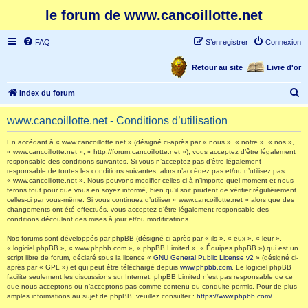
le forum de www.cancoillotte.net
FAQ
S’enregistrer
Connexion
Retour au site
Livre d'or
R
Index du forum
e
www.cancoillotte.net - Conditions d’utilisation
c
h
En accédant à « www.cancoillotte.net » (désigné ci-après par « nous », « notre », « nos »,
« www.cancoillotte.net », « http://forum.cancoillotte.net »), vous acceptez d’être légalement
e
responsable des conditions suivantes. Si vous n’acceptez pas d’être légalement
responsable de toutes les conditions suivantes, alors n’accédez pas et/ou n’utilisez pas
r
« www.cancoillotte.net ». Nous pouvons modifier celles-ci à n’importe quel moment et nous
ferons tout pour que vous en soyez informé, bien qu’il soit prudent de vérifier régulièrement
c
celles-ci par vous-même. Si vous continuez d’utiliser « www.cancoillotte.net » alors que des
h
changements ont été effectués, vous acceptez d’être légalement responsable des
conditions découlant des mises à jour et/ou modifications.
e
Nos forums sont développés par phpBB (désigné ci-après par « ils », « eux », « leur »,
r
« logiciel phpBB », « www.phpbb.com », « phpBB Limited », « Équipes phpBB ») qui est un
script libre de forum, déclaré sous la licence «
GNU General Public License v2
» (désigné ci-
après par « GPL ») et qui peut être téléchargé depuis
www.phpbb.com
. Le logiciel phpBB
facilite seulement les discussions sur Internet. phpBB Limited n’est pas responsable de ce
que nous acceptons ou n’acceptons pas comme contenu ou conduite permis. Pour de plus
amples informations au sujet de phpBB, veuillez consulter :
https://www.phpbb.com/
.