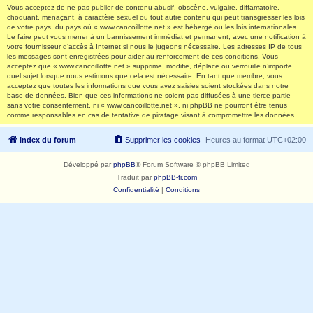
Vous acceptez de ne pas publier de contenu abusif, obscène, vulgaire, diffamatoire,
choquant, menaçant, à caractère sexuel ou tout autre contenu qui peut transgresser les lois
de votre pays, du pays où « www.cancoillotte.net » est hébergé ou les lois internationales.
Le faire peut vous mener à un bannissement immédiat et permanent, avec une notification à
votre fournisseur d’accès à Internet si nous le jugeons nécessaire. Les adresses IP de tous
les messages sont enregistrées pour aider au renforcement de ces conditions. Vous
acceptez que « www.cancoillotte.net » supprime, modifie, déplace ou verrouille n’importe
quel sujet lorsque nous estimons que cela est nécessaire. En tant que membre, vous
acceptez que toutes les informations que vous avez saisies soient stockées dans notre
base de données. Bien que ces informations ne soient pas diffusées à une tierce partie
sans votre consentement, ni « www.cancoillotte.net », ni phpBB ne pourront être tenus
comme responsables en cas de tentative de piratage visant à compromettre les données.
Index du forum
Supprimer les cookies
Heures au format
UTC+02:00
Développé par
phpBB
® Forum Software © phpBB Limited
Traduit par
phpBB-fr.com
Confidentialité
|
Conditions