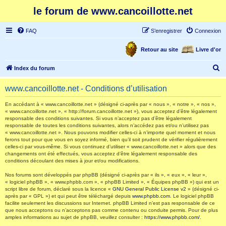
le forum de www.cancoillotte.net
FAQ
S’enregistrer
Connexion
Retour au site
Livre d'or
R
Index du forum
e
www.cancoillotte.net - Conditions d’utilisation
c
h
En accédant à « www.cancoillotte.net » (désigné ci-après par « nous », « notre », « nos »,
« www.cancoillotte.net », « http://forum.cancoillotte.net »), vous acceptez d’être légalement
e
responsable des conditions suivantes. Si vous n’acceptez pas d’être légalement
responsable de toutes les conditions suivantes, alors n’accédez pas et/ou n’utilisez pas
r
« www.cancoillotte.net ». Nous pouvons modifier celles-ci à n’importe quel moment et nous
ferons tout pour que vous en soyez informé, bien qu’il soit prudent de vérifier régulièrement
c
celles-ci par vous-même. Si vous continuez d’utiliser « www.cancoillotte.net » alors que des
h
changements ont été effectués, vous acceptez d’être légalement responsable des
conditions découlant des mises à jour et/ou modifications.
e
Nos forums sont développés par phpBB (désigné ci-après par « ils », « eux », « leur »,
r
« logiciel phpBB », « www.phpbb.com », « phpBB Limited », « Équipes phpBB ») qui est un
script libre de forum, déclaré sous la licence «
GNU General Public License v2
» (désigné ci-
après par « GPL ») et qui peut être téléchargé depuis
www.phpbb.com
. Le logiciel phpBB
facilite seulement les discussions sur Internet. phpBB Limited n’est pas responsable de ce
que nous acceptons ou n’acceptons pas comme contenu ou conduite permis. Pour de plus
amples informations au sujet de phpBB, veuillez consulter :
https://www.phpbb.com/
.