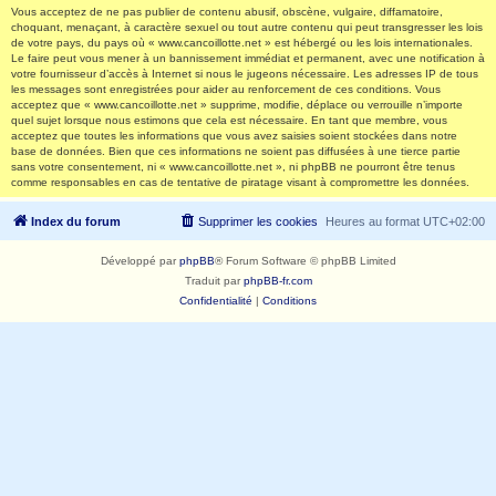
Vous acceptez de ne pas publier de contenu abusif, obscène, vulgaire, diffamatoire,
choquant, menaçant, à caractère sexuel ou tout autre contenu qui peut transgresser les lois
de votre pays, du pays où « www.cancoillotte.net » est hébergé ou les lois internationales.
Le faire peut vous mener à un bannissement immédiat et permanent, avec une notification à
votre fournisseur d’accès à Internet si nous le jugeons nécessaire. Les adresses IP de tous
les messages sont enregistrées pour aider au renforcement de ces conditions. Vous
acceptez que « www.cancoillotte.net » supprime, modifie, déplace ou verrouille n’importe
quel sujet lorsque nous estimons que cela est nécessaire. En tant que membre, vous
acceptez que toutes les informations que vous avez saisies soient stockées dans notre
base de données. Bien que ces informations ne soient pas diffusées à une tierce partie
sans votre consentement, ni « www.cancoillotte.net », ni phpBB ne pourront être tenus
comme responsables en cas de tentative de piratage visant à compromettre les données.
Index du forum
Supprimer les cookies
Heures au format
UTC+02:00
Développé par
phpBB
® Forum Software © phpBB Limited
Traduit par
phpBB-fr.com
Confidentialité
|
Conditions