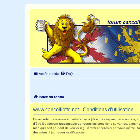
Accès rapide
FAQ
Index du forum
www.cancoillotte.net - Conditions d’utilisation
En accédant à « www.cancoillotte.net » (désigné ci-après par « nous », « n
d’être légalement responsable de toutes les conditions suivantes, alors n
bien qu’il soit prudent de vérifier régulièrement celles-ci par vous-même.
des mises à jour et/ou modifications.