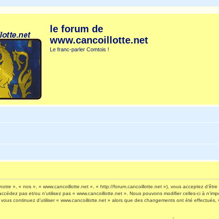
le forum de
www.cancoillotte.net
Le franc-parler Comtois !
otre », « nos », « www.cancoillotte.net », « http://forum.cancoillotte.net »), vous acceptez d’êt
’accédez pas et/ou n’utilisez pas « www.cancoillotte.net ». Nous pouvons modifier celles-ci à n’i
 Si vous continuez d’utiliser « www.cancoillotte.net » alors que des changements ont été effectué