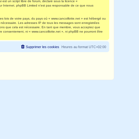
est un script libre de forum, déclaré sous la licence «
 sur Internet. phpBB Limited n’est pas responsable de ce que nous
es lois de votre pays, du pays où « www.cancoillotte.net » est hébergé ou
ns nécessaire. Les adresses IP de tous les messages sont enregistrées
timons que cela est nécessaire. En tant que membre, vous acceptez que
re consentement, ni « www.cancoillotte.net », ni phpBB ne pourront être
Supprimer les cookies
Heures au format
UTC+02:00