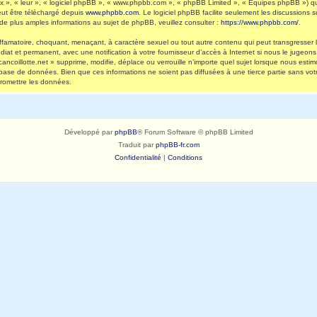
 », « leur », « logiciel phpBB », « www.phpbb.com », « phpBB Limited », « Équipes phpBB ») qui 
eut être téléchargé depuis
www.phpbb.com
. Le logiciel phpBB facilite seulement les discussions
 plus amples informations au sujet de phpBB, veuillez consulter :
https://www.phpbb.com/
.
ffamatoire, choquant, menaçant, à caractère sexuel ou tout autre contenu qui peut transgresser l
diat et permanent, avec une notification à votre fournisseur d’accès à Internet si nous le jugeo
ncoillotte.net » supprime, modifie, déplace ou verrouille n’importe quel sujet lorsque nous es
 base de données. Bien que ces informations ne soient pas diffusées à une tierce partie sans vot
romettre les données.
Développé par
phpBB
® Forum Software © phpBB Limited
Traduit par
phpBB-fr.com
Confidentialité
|
Conditions