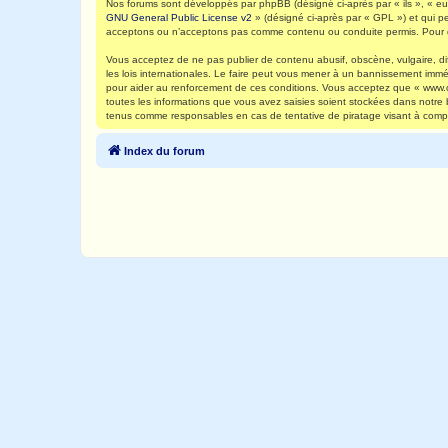
Nos forums sont développés par phpBB (désigné ci-après par « ils », « eux
GNU General Public License v2
» (désigné ci-après par « GPL ») et qui p
acceptons ou n’acceptons pas comme contenu ou conduite permis. Pour de
Vous acceptez de ne pas publier de contenu abusif, obscène, vulgaire, di
les lois internationales. Le faire peut vous mener à un bannissement immé
pour aider au renforcement de ces conditions. Vous acceptez que « www.ca
toutes les informations que vous avez saisies soient stockées dans notre
tenus comme responsables en cas de tentative de piratage visant à comp
Index du forum