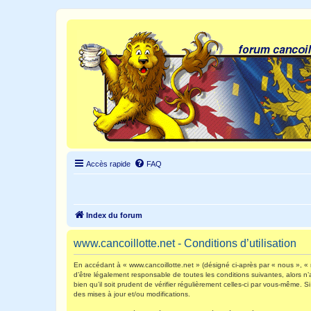
Accès rapide
FAQ
Index du forum
www.cancoillotte.net - Conditions d’utilisation
En accédant à « www.cancoillotte.net » (désigné ci-après par « nous », « n
d’être légalement responsable de toutes les conditions suivantes, alors n
bien qu’il soit prudent de vérifier régulièrement celles-ci par vous-même.
des mises à jour et/ou modifications.