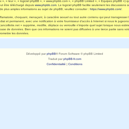
 », « leur », « logiciel phpBB », « www.phpbb.com », « phpBB Limited », « Équipes phpBB ») qui 
eut être téléchargé depuis
www.phpbb.com
. Le logiciel phpBB facilite seulement les discussions
 plus amples informations au sujet de phpBB, veuillez consulter :
https://www.phpbb.com/
.
ffamatoire, choquant, menaçant, à caractère sexuel ou tout autre contenu qui peut transgresser l
diat et permanent, avec une notification à votre fournisseur d’accès à Internet si nous le jugeo
ncoillotte.net » supprime, modifie, déplace ou verrouille n’importe quel sujet lorsque nous es
 base de données. Bien que ces informations ne soient pas diffusées à une tierce partie sans vot
romettre les données.
Développé par
phpBB
® Forum Software © phpBB Limited
Traduit par
phpBB-fr.com
Confidentialité
|
Conditions