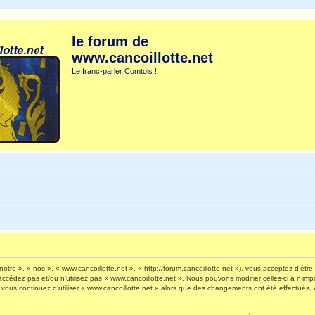
le forum de
www.cancoillotte.net
Le franc-parler Comtois !
otre », « nos », « www.cancoillotte.net », « http://forum.cancoillotte.net »), vous acceptez d’êt
’accédez pas et/ou n’utilisez pas « www.cancoillotte.net ». Nous pouvons modifier celles-ci à n’i
 Si vous continuez d’utiliser « www.cancoillotte.net » alors que des changements ont été effectué