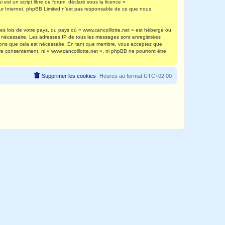
est un script libre de forum, déclaré sous la licence «
 sur Internet. phpBB Limited n’est pas responsable de ce que nous
es lois de votre pays, du pays où « www.cancoillotte.net » est hébergé ou
ns nécessaire. Les adresses IP de tous les messages sont enregistrées
timons que cela est nécessaire. En tant que membre, vous acceptez que
re consentement, ni « www.cancoillotte.net », ni phpBB ne pourront être
Supprimer les cookies
Heures au format
UTC+02:00