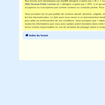
Nos forums sont développés par phpBB (désigné ci-après par « ils », « eux
GNU General Public License v2
» (désigné ci-après par « GPL ») et qui p
acceptons ou n’acceptons pas comme contenu ou conduite permis. Pour de
Vous acceptez de ne pas publier de contenu abusif, obscène, vulgaire, di
les lois internationales. Le faire peut vous mener à un bannissement immé
pour aider au renforcement de ces conditions. Vous acceptez que « www.ca
toutes les informations que vous avez saisies soient stockées dans notre
tenus comme responsables en cas de tentative de piratage visant à comp
Index du forum