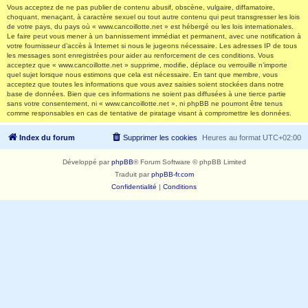
Vous acceptez de ne pas publier de contenu abusif, obscène, vulgaire, diffamatoire,
choquant, menaçant, à caractère sexuel ou tout autre contenu qui peut transgresser les lois
de votre pays, du pays où « www.cancoillotte.net » est hébergé ou les lois internationales.
Le faire peut vous mener à un bannissement immédiat et permanent, avec une notification à
votre fournisseur d’accès à Internet si nous le jugeons nécessaire. Les adresses IP de tous
les messages sont enregistrées pour aider au renforcement de ces conditions. Vous
acceptez que « www.cancoillotte.net » supprime, modifie, déplace ou verrouille n’importe
quel sujet lorsque nous estimons que cela est nécessaire. En tant que membre, vous
acceptez que toutes les informations que vous avez saisies soient stockées dans notre
base de données. Bien que ces informations ne soient pas diffusées à une tierce partie
sans votre consentement, ni « www.cancoillotte.net », ni phpBB ne pourront être tenus
comme responsables en cas de tentative de piratage visant à compromettre les données.
Index du forum
Supprimer les cookies
Heures au format
UTC+02:00
Développé par
phpBB
® Forum Software © phpBB Limited
Traduit par
phpBB-fr.com
Confidentialité
|
Conditions