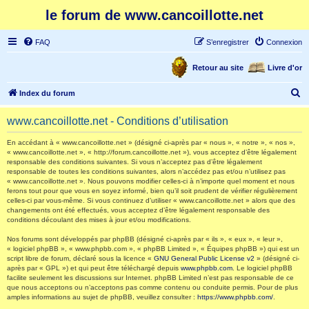
le forum de www.cancoillotte.net
FAQ
S’enregistrer
Connexion
Retour au site
Livre d'or
R
Index du forum
e
www.cancoillotte.net - Conditions d’utilisation
c
h
En accédant à « www.cancoillotte.net » (désigné ci-après par « nous », « notre », « nos »,
« www.cancoillotte.net », « http://forum.cancoillotte.net »), vous acceptez d’être légalement
e
responsable des conditions suivantes. Si vous n’acceptez pas d’être légalement
responsable de toutes les conditions suivantes, alors n’accédez pas et/ou n’utilisez pas
r
« www.cancoillotte.net ». Nous pouvons modifier celles-ci à n’importe quel moment et nous
ferons tout pour que vous en soyez informé, bien qu’il soit prudent de vérifier régulièrement
c
celles-ci par vous-même. Si vous continuez d’utiliser « www.cancoillotte.net » alors que des
h
changements ont été effectués, vous acceptez d’être légalement responsable des
conditions découlant des mises à jour et/ou modifications.
e
Nos forums sont développés par phpBB (désigné ci-après par « ils », « eux », « leur »,
r
« logiciel phpBB », « www.phpbb.com », « phpBB Limited », « Équipes phpBB ») qui est un
script libre de forum, déclaré sous la licence «
GNU General Public License v2
» (désigné ci-
après par « GPL ») et qui peut être téléchargé depuis
www.phpbb.com
. Le logiciel phpBB
facilite seulement les discussions sur Internet. phpBB Limited n’est pas responsable de ce
que nous acceptons ou n’acceptons pas comme contenu ou conduite permis. Pour de plus
amples informations au sujet de phpBB, veuillez consulter :
https://www.phpbb.com/
.