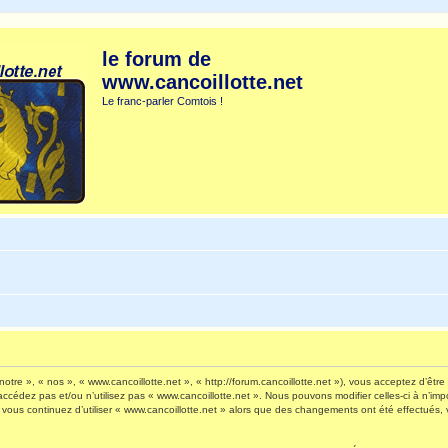
le forum de
www.cancoillotte.net
Le franc-parler Comtois !
otre », « nos », « www.cancoillotte.net », « http://forum.cancoillotte.net »), vous acceptez d’êt
’accédez pas et/ou n’utilisez pas « www.cancoillotte.net ». Nous pouvons modifier celles-ci à n’i
 Si vous continuez d’utiliser « www.cancoillotte.net » alors que des changements ont été effectué