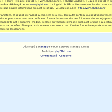
 », « leur », « logiciel phpBB », « www.phpbb.com », « phpBB Limited », « Équipes phpBB ») qui 
eut être téléchargé depuis
www.phpbb.com
. Le logiciel phpBB facilite seulement les discussions
 plus amples informations au sujet de phpBB, veuillez consulter :
https://www.phpbb.com/
.
ffamatoire, choquant, menaçant, à caractère sexuel ou tout autre contenu qui peut transgresser l
diat et permanent, avec une notification à votre fournisseur d’accès à Internet si nous le jugeo
ncoillotte.net » supprime, modifie, déplace ou verrouille n’importe quel sujet lorsque nous es
 base de données. Bien que ces informations ne soient pas diffusées à une tierce partie sans vot
romettre les données.
Développé par
phpBB
® Forum Software © phpBB Limited
Traduit par
phpBB-fr.com
Confidentialité
|
Conditions