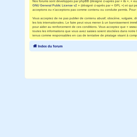
Nos forums sont développés par phpBB (désigné ci-après par « ils », « eux
GNU General Public License v2
» (désigné ci-après par « GPL ») et qui p
acceptons ou n’acceptons pas comme contenu ou conduite permis. Pour de
Vous acceptez de ne pas publier de contenu abusif, obscène, vulgaire, di
les lois internationales. Le faire peut vous mener à un bannissement immé
pour aider au renforcement de ces conditions. Vous acceptez que « www.ca
toutes les informations que vous avez saisies soient stockées dans notre
tenus comme responsables en cas de tentative de piratage visant à comp
Index du forum