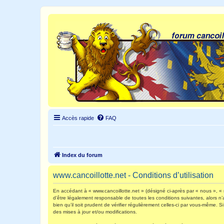
Accès rapide
FAQ
Index du forum
www.cancoillotte.net - Conditions d’utilisation
En accédant à « www.cancoillotte.net » (désigné ci-après par « nous », « n
d’être légalement responsable de toutes les conditions suivantes, alors n
bien qu’il soit prudent de vérifier régulièrement celles-ci par vous-même.
des mises à jour et/ou modifications.