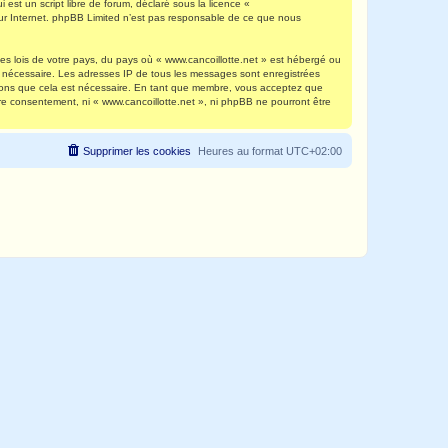
est un script libre de forum, déclaré sous la licence «
 sur Internet. phpBB Limited n’est pas responsable de ce que nous
es lois de votre pays, du pays où « www.cancoillotte.net » est hébergé ou
ns nécessaire. Les adresses IP de tous les messages sont enregistrées
timons que cela est nécessaire. En tant que membre, vous acceptez que
re consentement, ni « www.cancoillotte.net », ni phpBB ne pourront être
Supprimer les cookies
Heures au format
UTC+02:00