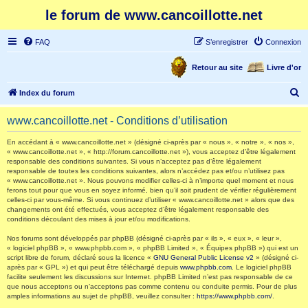
le forum de www.cancoillotte.net
FAQ
S’enregistrer
Connexion
Retour au site
Livre d'or
R
Index du forum
e
www.cancoillotte.net - Conditions d’utilisation
c
h
En accédant à « www.cancoillotte.net » (désigné ci-après par « nous », « notre », « nos »,
« www.cancoillotte.net », « http://forum.cancoillotte.net »), vous acceptez d’être légalement
e
responsable des conditions suivantes. Si vous n’acceptez pas d’être légalement
responsable de toutes les conditions suivantes, alors n’accédez pas et/ou n’utilisez pas
r
« www.cancoillotte.net ». Nous pouvons modifier celles-ci à n’importe quel moment et nous
ferons tout pour que vous en soyez informé, bien qu’il soit prudent de vérifier régulièrement
c
celles-ci par vous-même. Si vous continuez d’utiliser « www.cancoillotte.net » alors que des
h
changements ont été effectués, vous acceptez d’être légalement responsable des
conditions découlant des mises à jour et/ou modifications.
e
Nos forums sont développés par phpBB (désigné ci-après par « ils », « eux », « leur »,
r
« logiciel phpBB », « www.phpbb.com », « phpBB Limited », « Équipes phpBB ») qui est un
script libre de forum, déclaré sous la licence «
GNU General Public License v2
» (désigné ci-
après par « GPL ») et qui peut être téléchargé depuis
www.phpbb.com
. Le logiciel phpBB
facilite seulement les discussions sur Internet. phpBB Limited n’est pas responsable de ce
que nous acceptons ou n’acceptons pas comme contenu ou conduite permis. Pour de plus
amples informations au sujet de phpBB, veuillez consulter :
https://www.phpbb.com/
.