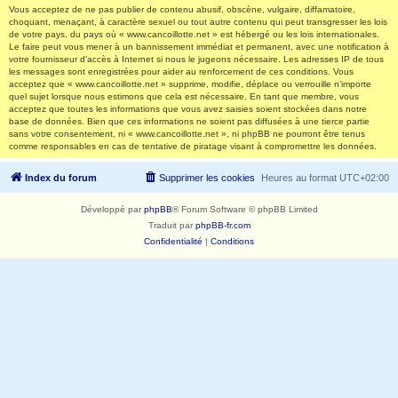
Vous acceptez de ne pas publier de contenu abusif, obscène, vulgaire, diffamatoire,
choquant, menaçant, à caractère sexuel ou tout autre contenu qui peut transgresser les lois
de votre pays, du pays où « www.cancoillotte.net » est hébergé ou les lois internationales.
Le faire peut vous mener à un bannissement immédiat et permanent, avec une notification à
votre fournisseur d’accès à Internet si nous le jugeons nécessaire. Les adresses IP de tous
les messages sont enregistrées pour aider au renforcement de ces conditions. Vous
acceptez que « www.cancoillotte.net » supprime, modifie, déplace ou verrouille n’importe
quel sujet lorsque nous estimons que cela est nécessaire. En tant que membre, vous
acceptez que toutes les informations que vous avez saisies soient stockées dans notre
base de données. Bien que ces informations ne soient pas diffusées à une tierce partie
sans votre consentement, ni « www.cancoillotte.net », ni phpBB ne pourront être tenus
comme responsables en cas de tentative de piratage visant à compromettre les données.
Index du forum
Supprimer les cookies
Heures au format
UTC+02:00
Développé par
phpBB
® Forum Software © phpBB Limited
Traduit par
phpBB-fr.com
Confidentialité
|
Conditions