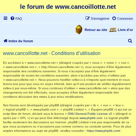
le forum de www.cancoillotte.net
FAQ
S’enregistrer
Connexion
Retour au site
Livre d'or
R
Index du forum
e
www.cancoillotte.net - Conditions d’utilisation
c
h
En accédant à « www.cancoillotte.net » (désigné ci-après par « nous », « notre », « nos »,
« www.cancoillotte.net », « http://forum.cancoillotte.net »), vous acceptez d’être légalement
e
responsable des conditions suivantes. Si vous n’acceptez pas d’être légalement
responsable de toutes les conditions suivantes, alors n’accédez pas et/ou n’utilisez pas
r
« www.cancoillotte.net ». Nous pouvons modifier celles-ci à n’importe quel moment et nous
ferons tout pour que vous en soyez informé, bien qu’il soit prudent de vérifier régulièrement
c
celles-ci par vous-même. Si vous continuez d’utiliser « www.cancoillotte.net » alors que des
h
changements ont été effectués, vous acceptez d’être légalement responsable des
conditions découlant des mises à jour et/ou modifications.
e
Nos forums sont développés par phpBB (désigné ci-après par « ils », « eux », « leur »,
r
« logiciel phpBB », « www.phpbb.com », « phpBB Limited », « Équipes phpBB ») qui est un
script libre de forum, déclaré sous la licence «
GNU General Public License v2
» (désigné ci-
après par « GPL ») et qui peut être téléchargé depuis
www.phpbb.com
. Le logiciel phpBB
facilite seulement les discussions sur Internet. phpBB Limited n’est pas responsable de ce
que nous acceptons ou n’acceptons pas comme contenu ou conduite permis. Pour de plus
amples informations au sujet de phpBB, veuillez consulter :
https://www.phpbb.com/
.