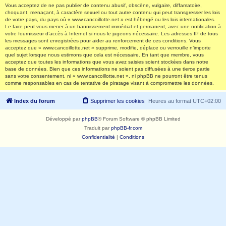
Vous acceptez de ne pas publier de contenu abusif, obscène, vulgaire, diffamatoire,
choquant, menaçant, à caractère sexuel ou tout autre contenu qui peut transgresser les lois
de votre pays, du pays où « www.cancoillotte.net » est hébergé ou les lois internationales.
Le faire peut vous mener à un bannissement immédiat et permanent, avec une notification à
votre fournisseur d’accès à Internet si nous le jugeons nécessaire. Les adresses IP de tous
les messages sont enregistrées pour aider au renforcement de ces conditions. Vous
acceptez que « www.cancoillotte.net » supprime, modifie, déplace ou verrouille n’importe
quel sujet lorsque nous estimons que cela est nécessaire. En tant que membre, vous
acceptez que toutes les informations que vous avez saisies soient stockées dans notre
base de données. Bien que ces informations ne soient pas diffusées à une tierce partie
sans votre consentement, ni « www.cancoillotte.net », ni phpBB ne pourront être tenus
comme responsables en cas de tentative de piratage visant à compromettre les données.
Index du forum
Supprimer les cookies
Heures au format
UTC+02:00
Développé par
phpBB
® Forum Software © phpBB Limited
Traduit par
phpBB-fr.com
Confidentialité
|
Conditions