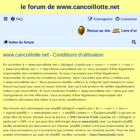
le forum de www.cancoillotte.net
FAQ
S’enregistrer
Connexion
Retour au site
Livre d'or
R
Index du forum
e
www.cancoillotte.net - Conditions d’utilisation
c
h
En accédant à « www.cancoillotte.net » (désigné ci-après par « nous », « notre », « nos »,
« www.cancoillotte.net », « http://forum.cancoillotte.net »), vous acceptez d’être légalement
e
responsable des conditions suivantes. Si vous n’acceptez pas d’être légalement
responsable de toutes les conditions suivantes, alors n’accédez pas et/ou n’utilisez pas
r
« www.cancoillotte.net ». Nous pouvons modifier celles-ci à n’importe quel moment et nous
ferons tout pour que vous en soyez informé, bien qu’il soit prudent de vérifier régulièrement
c
celles-ci par vous-même. Si vous continuez d’utiliser « www.cancoillotte.net » alors que des
h
changements ont été effectués, vous acceptez d’être légalement responsable des
conditions découlant des mises à jour et/ou modifications.
e
Nos forums sont développés par phpBB (désigné ci-après par « ils », « eux », « leur »,
r
« logiciel phpBB », « www.phpbb.com », « phpBB Limited », « Équipes phpBB ») qui est un
script libre de forum, déclaré sous la licence «
GNU General Public License v2
» (désigné ci-
après par « GPL ») et qui peut être téléchargé depuis
www.phpbb.com
. Le logiciel phpBB
facilite seulement les discussions sur Internet. phpBB Limited n’est pas responsable de ce
que nous acceptons ou n’acceptons pas comme contenu ou conduite permis. Pour de plus
amples informations au sujet de phpBB, veuillez consulter :
https://www.phpbb.com/
.