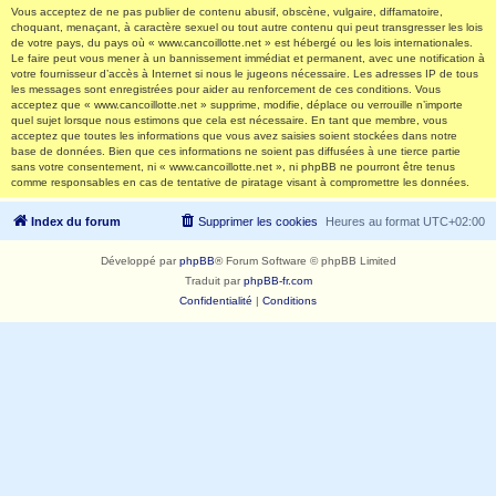
Vous acceptez de ne pas publier de contenu abusif, obscène, vulgaire, diffamatoire,
choquant, menaçant, à caractère sexuel ou tout autre contenu qui peut transgresser les lois
de votre pays, du pays où « www.cancoillotte.net » est hébergé ou les lois internationales.
Le faire peut vous mener à un bannissement immédiat et permanent, avec une notification à
votre fournisseur d’accès à Internet si nous le jugeons nécessaire. Les adresses IP de tous
les messages sont enregistrées pour aider au renforcement de ces conditions. Vous
acceptez que « www.cancoillotte.net » supprime, modifie, déplace ou verrouille n’importe
quel sujet lorsque nous estimons que cela est nécessaire. En tant que membre, vous
acceptez que toutes les informations que vous avez saisies soient stockées dans notre
base de données. Bien que ces informations ne soient pas diffusées à une tierce partie
sans votre consentement, ni « www.cancoillotte.net », ni phpBB ne pourront être tenus
comme responsables en cas de tentative de piratage visant à compromettre les données.
Index du forum
Supprimer les cookies
Heures au format
UTC+02:00
Développé par
phpBB
® Forum Software © phpBB Limited
Traduit par
phpBB-fr.com
Confidentialité
|
Conditions