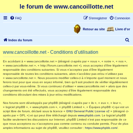
le forum de www.cancoillotte.net
FAQ
S’enregistrer
Connexion
Retour au site
Livre d'or
R
Index du forum
e
www.cancoillotte.net - Conditions d’utilisation
c
h
En accédant à « www.cancoillotte.net » (désigné ci-après par « nous », « notre », « nos »,
« www.cancoillotte.net », « http://forum.cancoillotte.net »), vous acceptez d’être légalement
e
responsable des conditions suivantes. Si vous n’acceptez pas d’être légalement
responsable de toutes les conditions suivantes, alors n’accédez pas et/ou n’utilisez pas
r
« www.cancoillotte.net ». Nous pouvons modifier celles-ci à n’importe quel moment et nous
ferons tout pour que vous en soyez informé, bien qu’il soit prudent de vérifier régulièrement
c
celles-ci par vous-même. Si vous continuez d’utiliser « www.cancoillotte.net » alors que des
h
changements ont été effectués, vous acceptez d’être légalement responsable des
conditions découlant des mises à jour et/ou modifications.
e
Nos forums sont développés par phpBB (désigné ci-après par « ils », « eux », « leur »,
r
« logiciel phpBB », « www.phpbb.com », « phpBB Limited », « Équipes phpBB ») qui est un
script libre de forum, déclaré sous la licence «
GNU General Public License v2
» (désigné ci-
après par « GPL ») et qui peut être téléchargé depuis
www.phpbb.com
. Le logiciel phpBB
facilite seulement les discussions sur Internet. phpBB Limited n’est pas responsable de ce
que nous acceptons ou n’acceptons pas comme contenu ou conduite permis. Pour de plus
amples informations au sujet de phpBB, veuillez consulter :
https://www.phpbb.com/
.