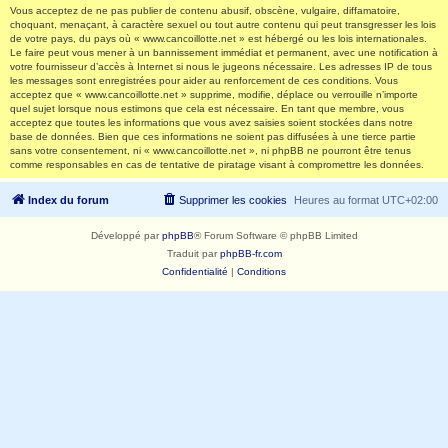
Vous acceptez de ne pas publier de contenu abusif, obscène, vulgaire, diffamatoire,
choquant, menaçant, à caractère sexuel ou tout autre contenu qui peut transgresser les lois
de votre pays, du pays où « www.cancoillotte.net » est hébergé ou les lois internationales.
Le faire peut vous mener à un bannissement immédiat et permanent, avec une notification à
votre fournisseur d’accès à Internet si nous le jugeons nécessaire. Les adresses IP de tous
les messages sont enregistrées pour aider au renforcement de ces conditions. Vous
acceptez que « www.cancoillotte.net » supprime, modifie, déplace ou verrouille n’importe
quel sujet lorsque nous estimons que cela est nécessaire. En tant que membre, vous
acceptez que toutes les informations que vous avez saisies soient stockées dans notre
base de données. Bien que ces informations ne soient pas diffusées à une tierce partie
sans votre consentement, ni « www.cancoillotte.net », ni phpBB ne pourront être tenus
comme responsables en cas de tentative de piratage visant à compromettre les données.
Index du forum
Supprimer les cookies
Heures au format
UTC+02:00
Développé par
phpBB
® Forum Software © phpBB Limited
Traduit par
phpBB-fr.com
Confidentialité
|
Conditions