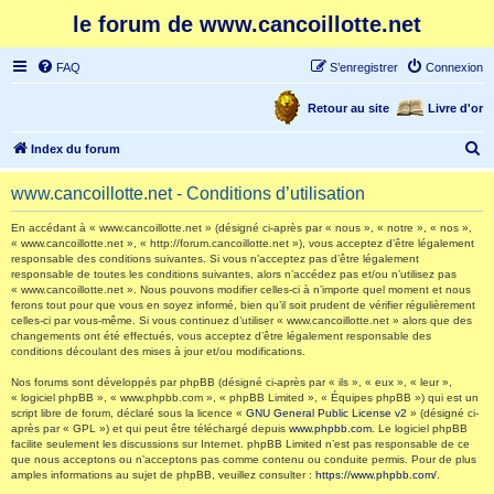
le forum de www.cancoillotte.net
FAQ
S’enregistrer
Connexion
Retour au site
Livre d'or
R
Index du forum
e
www.cancoillotte.net - Conditions d’utilisation
c
h
En accédant à « www.cancoillotte.net » (désigné ci-après par « nous », « notre », « nos »,
« www.cancoillotte.net », « http://forum.cancoillotte.net »), vous acceptez d’être légalement
e
responsable des conditions suivantes. Si vous n’acceptez pas d’être légalement
responsable de toutes les conditions suivantes, alors n’accédez pas et/ou n’utilisez pas
r
« www.cancoillotte.net ». Nous pouvons modifier celles-ci à n’importe quel moment et nous
ferons tout pour que vous en soyez informé, bien qu’il soit prudent de vérifier régulièrement
c
celles-ci par vous-même. Si vous continuez d’utiliser « www.cancoillotte.net » alors que des
h
changements ont été effectués, vous acceptez d’être légalement responsable des
conditions découlant des mises à jour et/ou modifications.
e
Nos forums sont développés par phpBB (désigné ci-après par « ils », « eux », « leur »,
r
« logiciel phpBB », « www.phpbb.com », « phpBB Limited », « Équipes phpBB ») qui est un
script libre de forum, déclaré sous la licence «
GNU General Public License v2
» (désigné ci-
après par « GPL ») et qui peut être téléchargé depuis
www.phpbb.com
. Le logiciel phpBB
facilite seulement les discussions sur Internet. phpBB Limited n’est pas responsable de ce
que nous acceptons ou n’acceptons pas comme contenu ou conduite permis. Pour de plus
amples informations au sujet de phpBB, veuillez consulter :
https://www.phpbb.com/
.