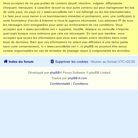
Vous acceptez de ne pas publier de contenu abusif, obscène, vulgaire, diffamatoire,
choquant, menaçant, à caractère sexuel ou tout autre contenu qui peut transgresser les lois
de votre pays, du pays où « www.cancoillotte.net » est hébergé ou les lois internationales.
Le faire peut vous mener à un bannissement immédiat et permanent, avec une notification à
votre fournisseur d’accès à Internet si nous le jugeons nécessaire. Les adresses IP de tous
les messages sont enregistrées pour aider au renforcement de ces conditions. Vous
acceptez que « www.cancoillotte.net » supprime, modifie, déplace ou verrouille n’importe
quel sujet lorsque nous estimons que cela est nécessaire. En tant que membre, vous
acceptez que toutes les informations que vous avez saisies soient stockées dans notre
base de données. Bien que ces informations ne soient pas diffusées à une tierce partie
sans votre consentement, ni « www.cancoillotte.net », ni phpBB ne pourront être tenus
comme responsables en cas de tentative de piratage visant à compromettre les données.
Index du forum
Supprimer les cookies
Heures au format
UTC+02:00
Développé par
phpBB
® Forum Software © phpBB Limited
Traduit par
phpBB-fr.com
Confidentialité
|
Conditions