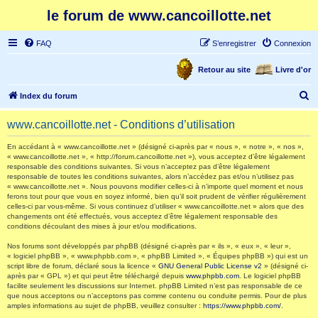
le forum de www.cancoillotte.net
FAQ
S’enregistrer
Connexion
Retour au site
Livre d'or
R
Index du forum
e
www.cancoillotte.net - Conditions d’utilisation
c
h
En accédant à « www.cancoillotte.net » (désigné ci-après par « nous », « notre », « nos »,
« www.cancoillotte.net », « http://forum.cancoillotte.net »), vous acceptez d’être légalement
e
responsable des conditions suivantes. Si vous n’acceptez pas d’être légalement
responsable de toutes les conditions suivantes, alors n’accédez pas et/ou n’utilisez pas
r
« www.cancoillotte.net ». Nous pouvons modifier celles-ci à n’importe quel moment et nous
ferons tout pour que vous en soyez informé, bien qu’il soit prudent de vérifier régulièrement
c
celles-ci par vous-même. Si vous continuez d’utiliser « www.cancoillotte.net » alors que des
h
changements ont été effectués, vous acceptez d’être légalement responsable des
conditions découlant des mises à jour et/ou modifications.
e
Nos forums sont développés par phpBB (désigné ci-après par « ils », « eux », « leur »,
r
« logiciel phpBB », « www.phpbb.com », « phpBB Limited », « Équipes phpBB ») qui est un
script libre de forum, déclaré sous la licence «
GNU General Public License v2
» (désigné ci-
après par « GPL ») et qui peut être téléchargé depuis
www.phpbb.com
. Le logiciel phpBB
facilite seulement les discussions sur Internet. phpBB Limited n’est pas responsable de ce
que nous acceptons ou n’acceptons pas comme contenu ou conduite permis. Pour de plus
amples informations au sujet de phpBB, veuillez consulter :
https://www.phpbb.com/
.