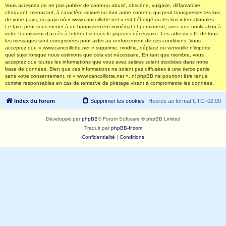
Vous acceptez de ne pas publier de contenu abusif, obscène, vulgaire, diffamatoire,
choquant, menaçant, à caractère sexuel ou tout autre contenu qui peut transgresser les lois
de votre pays, du pays où « www.cancoillotte.net » est hébergé ou les lois internationales.
Le faire peut vous mener à un bannissement immédiat et permanent, avec une notification à
votre fournisseur d’accès à Internet si nous le jugeons nécessaire. Les adresses IP de tous
les messages sont enregistrées pour aider au renforcement de ces conditions. Vous
acceptez que « www.cancoillotte.net » supprime, modifie, déplace ou verrouille n’importe
quel sujet lorsque nous estimons que cela est nécessaire. En tant que membre, vous
acceptez que toutes les informations que vous avez saisies soient stockées dans notre
base de données. Bien que ces informations ne soient pas diffusées à une tierce partie
sans votre consentement, ni « www.cancoillotte.net », ni phpBB ne pourront être tenus
comme responsables en cas de tentative de piratage visant à compromettre les données.
Index du forum
Supprimer les cookies
Heures au format
UTC+02:00
Développé par
phpBB
® Forum Software © phpBB Limited
Traduit par
phpBB-fr.com
Confidentialité
|
Conditions