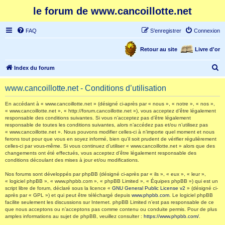
le forum de www.cancoillotte.net
FAQ
S’enregistrer
Connexion
Retour au site
Livre d'or
R
Index du forum
e
www.cancoillotte.net - Conditions d’utilisation
c
h
En accédant à « www.cancoillotte.net » (désigné ci-après par « nous », « notre », « nos »,
« www.cancoillotte.net », « http://forum.cancoillotte.net »), vous acceptez d’être légalement
e
responsable des conditions suivantes. Si vous n’acceptez pas d’être légalement
responsable de toutes les conditions suivantes, alors n’accédez pas et/ou n’utilisez pas
r
« www.cancoillotte.net ». Nous pouvons modifier celles-ci à n’importe quel moment et nous
ferons tout pour que vous en soyez informé, bien qu’il soit prudent de vérifier régulièrement
c
celles-ci par vous-même. Si vous continuez d’utiliser « www.cancoillotte.net » alors que des
h
changements ont été effectués, vous acceptez d’être légalement responsable des
conditions découlant des mises à jour et/ou modifications.
e
Nos forums sont développés par phpBB (désigné ci-après par « ils », « eux », « leur »,
r
« logiciel phpBB », « www.phpbb.com », « phpBB Limited », « Équipes phpBB ») qui est un
script libre de forum, déclaré sous la licence «
GNU General Public License v2
» (désigné ci-
après par « GPL ») et qui peut être téléchargé depuis
www.phpbb.com
. Le logiciel phpBB
facilite seulement les discussions sur Internet. phpBB Limited n’est pas responsable de ce
que nous acceptons ou n’acceptons pas comme contenu ou conduite permis. Pour de plus
amples informations au sujet de phpBB, veuillez consulter :
https://www.phpbb.com/
.