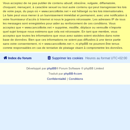
Vous acceptez de ne pas publier de contenu abusif, obscène, vulgaire, diffamatoire,
choquant, menaçant, à caractère sexuel ou tout autre contenu qui peut transgresser les lois
de votre pays, du pays où « www.cancoillotte.net » est hébergé ou les lois internationales.
Le faire peut vous mener à un bannissement immédiat et permanent, avec une notification à
votre fournisseur d’accès à Internet si nous le jugeons nécessaire. Les adresses IP de tous
les messages sont enregistrées pour aider au renforcement de ces conditions. Vous
acceptez que « www.cancoillotte.net » supprime, modifie, déplace ou verrouille n’importe
quel sujet lorsque nous estimons que cela est nécessaire. En tant que membre, vous
acceptez que toutes les informations que vous avez saisies soient stockées dans notre
base de données. Bien que ces informations ne soient pas diffusées à une tierce partie
sans votre consentement, ni « www.cancoillotte.net », ni phpBB ne pourront être tenus
comme responsables en cas de tentative de piratage visant à compromettre les données.
Index du forum
Supprimer les cookies
Heures au format
UTC+02:00
Développé par
phpBB
® Forum Software © phpBB Limited
Traduit par
phpBB-fr.com
Confidentialité
|
Conditions