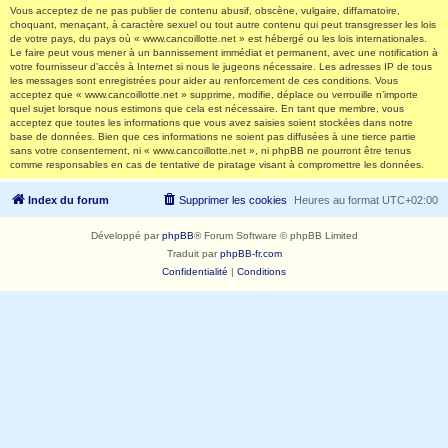
Vous acceptez de ne pas publier de contenu abusif, obscène, vulgaire, diffamatoire,
choquant, menaçant, à caractère sexuel ou tout autre contenu qui peut transgresser les lois
de votre pays, du pays où « www.cancoillotte.net » est hébergé ou les lois internationales.
Le faire peut vous mener à un bannissement immédiat et permanent, avec une notification à
votre fournisseur d’accès à Internet si nous le jugeons nécessaire. Les adresses IP de tous
les messages sont enregistrées pour aider au renforcement de ces conditions. Vous
acceptez que « www.cancoillotte.net » supprime, modifie, déplace ou verrouille n’importe
quel sujet lorsque nous estimons que cela est nécessaire. En tant que membre, vous
acceptez que toutes les informations que vous avez saisies soient stockées dans notre
base de données. Bien que ces informations ne soient pas diffusées à une tierce partie
sans votre consentement, ni « www.cancoillotte.net », ni phpBB ne pourront être tenus
comme responsables en cas de tentative de piratage visant à compromettre les données.
Index du forum
Supprimer les cookies
Heures au format
UTC+02:00
Développé par
phpBB
® Forum Software © phpBB Limited
Traduit par
phpBB-fr.com
Confidentialité
|
Conditions