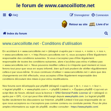
le forum de www.cancoillotte.net
FAQ
S’enregistrer
Connexion
Retour au site
Livre d'or
R
Index du forum
e
www.cancoillotte.net - Conditions d’utilisation
c
h
En accédant à « www.cancoillotte.net » (désigné ci-après par « nous », « notre », « nos »,
« www.cancoillotte.net », « http://forum.cancoillotte.net »), vous acceptez d’être légalement
e
responsable des conditions suivantes. Si vous n’acceptez pas d’être légalement
responsable de toutes les conditions suivantes, alors n’accédez pas et/ou n’utilisez pas
r
« www.cancoillotte.net ». Nous pouvons modifier celles-ci à n’importe quel moment et nous
ferons tout pour que vous en soyez informé, bien qu’il soit prudent de vérifier régulièrement
c
celles-ci par vous-même. Si vous continuez d’utiliser « www.cancoillotte.net » alors que des
h
changements ont été effectués, vous acceptez d’être légalement responsable des
conditions découlant des mises à jour et/ou modifications.
e
Nos forums sont développés par phpBB (désigné ci-après par « ils », « eux », « leur »,
r
« logiciel phpBB », « www.phpbb.com », « phpBB Limited », « Équipes phpBB ») qui est un
script libre de forum, déclaré sous la licence «
GNU General Public License v2
» (désigné ci-
après par « GPL ») et qui peut être téléchargé depuis
www.phpbb.com
. Le logiciel phpBB
facilite seulement les discussions sur Internet. phpBB Limited n’est pas responsable de ce
que nous acceptons ou n’acceptons pas comme contenu ou conduite permis. Pour de plus
amples informations au sujet de phpBB, veuillez consulter :
https://www.phpbb.com/
.