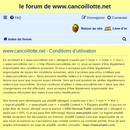
le forum de www.cancoillotte.net
FAQ
S’enregistrer
Connexion
Retour au site
Livre d'or
R
Index du forum
e
www.cancoillotte.net - Conditions d’utilisation
c
h
En accédant à « www.cancoillotte.net » (désigné ci-après par « nous », « notre », « nos »,
« www.cancoillotte.net », « http://forum.cancoillotte.net »), vous acceptez d’être légalement
e
responsable des conditions suivantes. Si vous n’acceptez pas d’être légalement
responsable de toutes les conditions suivantes, alors n’accédez pas et/ou n’utilisez pas
r
« www.cancoillotte.net ». Nous pouvons modifier celles-ci à n’importe quel moment et nous
ferons tout pour que vous en soyez informé, bien qu’il soit prudent de vérifier régulièrement
c
celles-ci par vous-même. Si vous continuez d’utiliser « www.cancoillotte.net » alors que des
h
changements ont été effectués, vous acceptez d’être légalement responsable des
conditions découlant des mises à jour et/ou modifications.
e
Nos forums sont développés par phpBB (désigné ci-après par « ils », « eux », « leur »,
r
« logiciel phpBB », « www.phpbb.com », « phpBB Limited », « Équipes phpBB ») qui est un
script libre de forum, déclaré sous la licence «
GNU General Public License v2
» (désigné ci-
après par « GPL ») et qui peut être téléchargé depuis
www.phpbb.com
. Le logiciel phpBB
facilite seulement les discussions sur Internet. phpBB Limited n’est pas responsable de ce
que nous acceptons ou n’acceptons pas comme contenu ou conduite permis. Pour de plus
amples informations au sujet de phpBB, veuillez consulter :
https://www.phpbb.com/
.