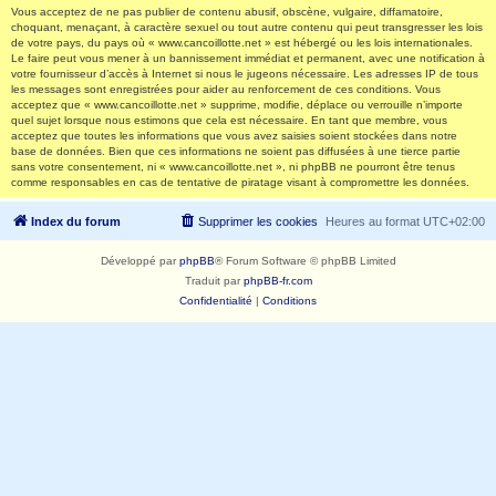
Vous acceptez de ne pas publier de contenu abusif, obscène, vulgaire, diffamatoire,
choquant, menaçant, à caractère sexuel ou tout autre contenu qui peut transgresser les lois
de votre pays, du pays où « www.cancoillotte.net » est hébergé ou les lois internationales.
Le faire peut vous mener à un bannissement immédiat et permanent, avec une notification à
votre fournisseur d’accès à Internet si nous le jugeons nécessaire. Les adresses IP de tous
les messages sont enregistrées pour aider au renforcement de ces conditions. Vous
acceptez que « www.cancoillotte.net » supprime, modifie, déplace ou verrouille n’importe
quel sujet lorsque nous estimons que cela est nécessaire. En tant que membre, vous
acceptez que toutes les informations que vous avez saisies soient stockées dans notre
base de données. Bien que ces informations ne soient pas diffusées à une tierce partie
sans votre consentement, ni « www.cancoillotte.net », ni phpBB ne pourront être tenus
comme responsables en cas de tentative de piratage visant à compromettre les données.
Index du forum
Supprimer les cookies
Heures au format
UTC+02:00
Développé par
phpBB
® Forum Software © phpBB Limited
Traduit par
phpBB-fr.com
Confidentialité
|
Conditions