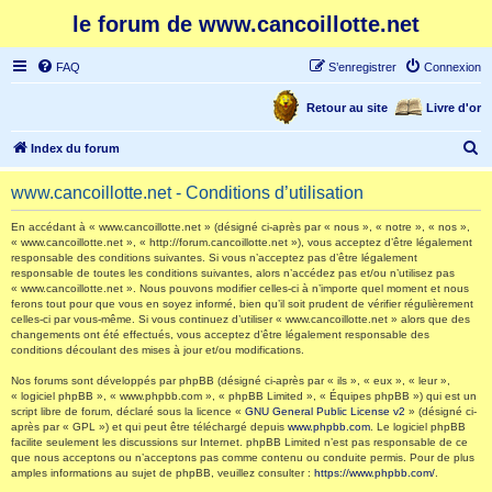
le forum de www.cancoillotte.net
FAQ
S’enregistrer
Connexion
Retour au site
Livre d'or
R
Index du forum
e
www.cancoillotte.net - Conditions d’utilisation
c
h
En accédant à « www.cancoillotte.net » (désigné ci-après par « nous », « notre », « nos »,
« www.cancoillotte.net », « http://forum.cancoillotte.net »), vous acceptez d’être légalement
e
responsable des conditions suivantes. Si vous n’acceptez pas d’être légalement
responsable de toutes les conditions suivantes, alors n’accédez pas et/ou n’utilisez pas
r
« www.cancoillotte.net ». Nous pouvons modifier celles-ci à n’importe quel moment et nous
ferons tout pour que vous en soyez informé, bien qu’il soit prudent de vérifier régulièrement
c
celles-ci par vous-même. Si vous continuez d’utiliser « www.cancoillotte.net » alors que des
h
changements ont été effectués, vous acceptez d’être légalement responsable des
conditions découlant des mises à jour et/ou modifications.
e
Nos forums sont développés par phpBB (désigné ci-après par « ils », « eux », « leur »,
r
« logiciel phpBB », « www.phpbb.com », « phpBB Limited », « Équipes phpBB ») qui est un
script libre de forum, déclaré sous la licence «
GNU General Public License v2
» (désigné ci-
après par « GPL ») et qui peut être téléchargé depuis
www.phpbb.com
. Le logiciel phpBB
facilite seulement les discussions sur Internet. phpBB Limited n’est pas responsable de ce
que nous acceptons ou n’acceptons pas comme contenu ou conduite permis. Pour de plus
amples informations au sujet de phpBB, veuillez consulter :
https://www.phpbb.com/
.