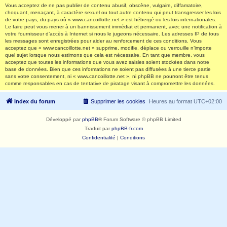
Vous acceptez de ne pas publier de contenu abusif, obscène, vulgaire, diffamatoire,
choquant, menaçant, à caractère sexuel ou tout autre contenu qui peut transgresser les lois
de votre pays, du pays où « www.cancoillotte.net » est hébergé ou les lois internationales.
Le faire peut vous mener à un bannissement immédiat et permanent, avec une notification à
votre fournisseur d’accès à Internet si nous le jugeons nécessaire. Les adresses IP de tous
les messages sont enregistrées pour aider au renforcement de ces conditions. Vous
acceptez que « www.cancoillotte.net » supprime, modifie, déplace ou verrouille n’importe
quel sujet lorsque nous estimons que cela est nécessaire. En tant que membre, vous
acceptez que toutes les informations que vous avez saisies soient stockées dans notre
base de données. Bien que ces informations ne soient pas diffusées à une tierce partie
sans votre consentement, ni « www.cancoillotte.net », ni phpBB ne pourront être tenus
comme responsables en cas de tentative de piratage visant à compromettre les données.
Index du forum
Supprimer les cookies
Heures au format
UTC+02:00
Développé par
phpBB
® Forum Software © phpBB Limited
Traduit par
phpBB-fr.com
Confidentialité
|
Conditions