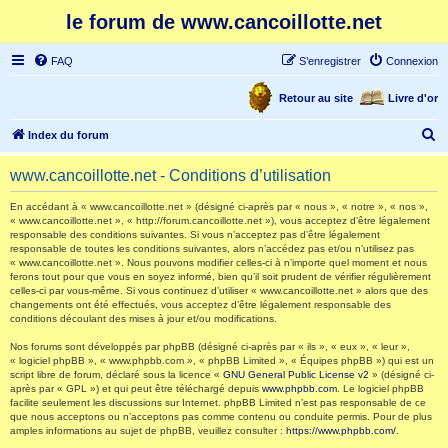
le forum de www.cancoillotte.net
FAQ
S’enregistrer
Connexion
Retour au site
Livre d'or
R
Index du forum
e
www.cancoillotte.net - Conditions d’utilisation
c
h
En accédant à « www.cancoillotte.net » (désigné ci-après par « nous », « notre », « nos »,
« www.cancoillotte.net », « http://forum.cancoillotte.net »), vous acceptez d’être légalement
e
responsable des conditions suivantes. Si vous n’acceptez pas d’être légalement
responsable de toutes les conditions suivantes, alors n’accédez pas et/ou n’utilisez pas
r
« www.cancoillotte.net ». Nous pouvons modifier celles-ci à n’importe quel moment et nous
ferons tout pour que vous en soyez informé, bien qu’il soit prudent de vérifier régulièrement
c
celles-ci par vous-même. Si vous continuez d’utiliser « www.cancoillotte.net » alors que des
h
changements ont été effectués, vous acceptez d’être légalement responsable des
conditions découlant des mises à jour et/ou modifications.
e
Nos forums sont développés par phpBB (désigné ci-après par « ils », « eux », « leur »,
r
« logiciel phpBB », « www.phpbb.com », « phpBB Limited », « Équipes phpBB ») qui est un
script libre de forum, déclaré sous la licence «
GNU General Public License v2
» (désigné ci-
après par « GPL ») et qui peut être téléchargé depuis
www.phpbb.com
. Le logiciel phpBB
facilite seulement les discussions sur Internet. phpBB Limited n’est pas responsable de ce
que nous acceptons ou n’acceptons pas comme contenu ou conduite permis. Pour de plus
amples informations au sujet de phpBB, veuillez consulter :
https://www.phpbb.com/
.