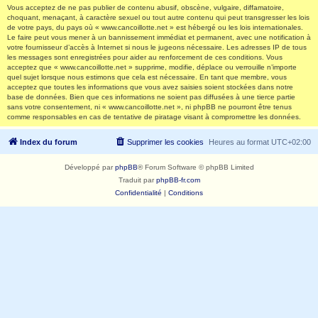
Vous acceptez de ne pas publier de contenu abusif, obscène, vulgaire, diffamatoire,
choquant, menaçant, à caractère sexuel ou tout autre contenu qui peut transgresser les lois
de votre pays, du pays où « www.cancoillotte.net » est hébergé ou les lois internationales.
Le faire peut vous mener à un bannissement immédiat et permanent, avec une notification à
votre fournisseur d’accès à Internet si nous le jugeons nécessaire. Les adresses IP de tous
les messages sont enregistrées pour aider au renforcement de ces conditions. Vous
acceptez que « www.cancoillotte.net » supprime, modifie, déplace ou verrouille n’importe
quel sujet lorsque nous estimons que cela est nécessaire. En tant que membre, vous
acceptez que toutes les informations que vous avez saisies soient stockées dans notre
base de données. Bien que ces informations ne soient pas diffusées à une tierce partie
sans votre consentement, ni « www.cancoillotte.net », ni phpBB ne pourront être tenus
comme responsables en cas de tentative de piratage visant à compromettre les données.
Index du forum
Supprimer les cookies
Heures au format
UTC+02:00
Développé par
phpBB
® Forum Software © phpBB Limited
Traduit par
phpBB-fr.com
Confidentialité
|
Conditions