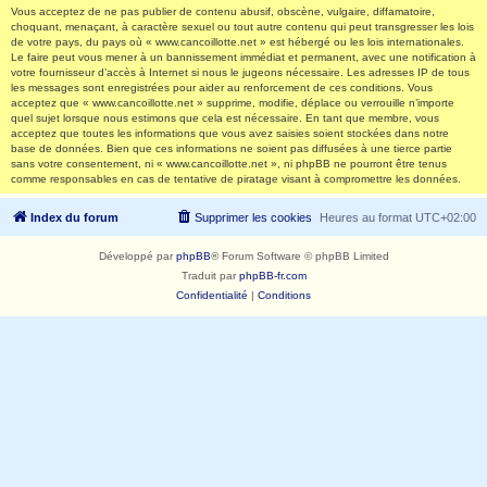
Vous acceptez de ne pas publier de contenu abusif, obscène, vulgaire, diffamatoire,
choquant, menaçant, à caractère sexuel ou tout autre contenu qui peut transgresser les lois
de votre pays, du pays où « www.cancoillotte.net » est hébergé ou les lois internationales.
Le faire peut vous mener à un bannissement immédiat et permanent, avec une notification à
votre fournisseur d’accès à Internet si nous le jugeons nécessaire. Les adresses IP de tous
les messages sont enregistrées pour aider au renforcement de ces conditions. Vous
acceptez que « www.cancoillotte.net » supprime, modifie, déplace ou verrouille n’importe
quel sujet lorsque nous estimons que cela est nécessaire. En tant que membre, vous
acceptez que toutes les informations que vous avez saisies soient stockées dans notre
base de données. Bien que ces informations ne soient pas diffusées à une tierce partie
sans votre consentement, ni « www.cancoillotte.net », ni phpBB ne pourront être tenus
comme responsables en cas de tentative de piratage visant à compromettre les données.
Index du forum
Supprimer les cookies
Heures au format
UTC+02:00
Développé par
phpBB
® Forum Software © phpBB Limited
Traduit par
phpBB-fr.com
Confidentialité
|
Conditions