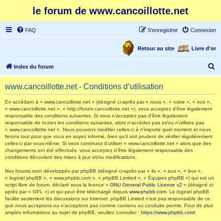
le forum de www.cancoillotte.net
FAQ
S’enregistrer
Connexion
Retour au site
Livre d'or
R
Index du forum
e
www.cancoillotte.net - Conditions d’utilisation
c
h
En accédant à « www.cancoillotte.net » (désigné ci-après par « nous », « notre », « nos »,
« www.cancoillotte.net », « http://forum.cancoillotte.net »), vous acceptez d’être légalement
e
responsable des conditions suivantes. Si vous n’acceptez pas d’être légalement
responsable de toutes les conditions suivantes, alors n’accédez pas et/ou n’utilisez pas
r
« www.cancoillotte.net ». Nous pouvons modifier celles-ci à n’importe quel moment et nous
ferons tout pour que vous en soyez informé, bien qu’il soit prudent de vérifier régulièrement
c
celles-ci par vous-même. Si vous continuez d’utiliser « www.cancoillotte.net » alors que des
h
changements ont été effectués, vous acceptez d’être légalement responsable des
conditions découlant des mises à jour et/ou modifications.
e
Nos forums sont développés par phpBB (désigné ci-après par « ils », « eux », « leur »,
r
« logiciel phpBB », « www.phpbb.com », « phpBB Limited », « Équipes phpBB ») qui est un
script libre de forum, déclaré sous la licence «
GNU General Public License v2
» (désigné ci-
après par « GPL ») et qui peut être téléchargé depuis
www.phpbb.com
. Le logiciel phpBB
facilite seulement les discussions sur Internet. phpBB Limited n’est pas responsable de ce
que nous acceptons ou n’acceptons pas comme contenu ou conduite permis. Pour de plus
amples informations au sujet de phpBB, veuillez consulter :
https://www.phpbb.com/
.