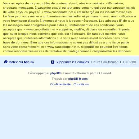
Vous acceptez de ne pas publier de contenu abusif, obscène, vulgaire, diffamatoire,
choquant, menaçant, à caractère sexuel ou tout autre contenu qui peut transgresser les lois
de votre pays, du pays où « www.cancoillotte.net » est hébergé ou les lois internationales.
Le faire peut vous mener à un bannissement immédiat et permanent, avec une notification à
votre fournisseur d’accès à Internet si nous le jugeons nécessaire. Les adresses IP de tous
les messages sont enregistrées pour aider au renforcement de ces conditions. Vous
acceptez que « www.cancoillotte.net » supprime, modifie, déplace ou verrouille n’importe
quel sujet lorsque nous estimons que cela est nécessaire. En tant que membre, vous
acceptez que toutes les informations que vous avez saisies soient stockées dans notre
base de données. Bien que ces informations ne soient pas diffusées à une tierce partie
sans votre consentement, ni « www.cancoillotte.net », ni phpBB ne pourront être tenus
comme responsables en cas de tentative de piratage visant à compromettre les données.
Index du forum
Supprimer les cookies
Heures au format
UTC+02:00
Développé par
phpBB
® Forum Software © phpBB Limited
Traduit par
phpBB-fr.com
Confidentialité
|
Conditions