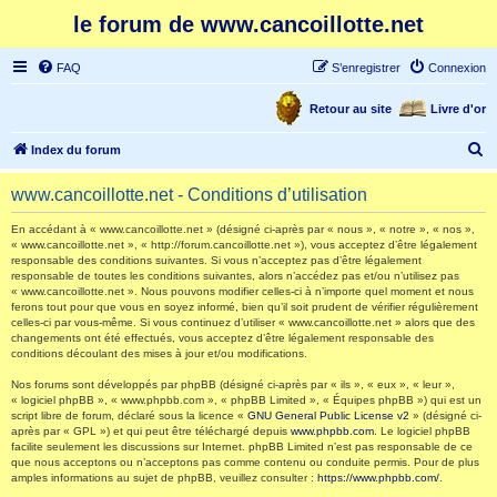
le forum de www.cancoillotte.net
FAQ
S’enregistrer
Connexion
Retour au site
Livre d'or
R
Index du forum
e
www.cancoillotte.net - Conditions d’utilisation
c
h
En accédant à « www.cancoillotte.net » (désigné ci-après par « nous », « notre », « nos »,
« www.cancoillotte.net », « http://forum.cancoillotte.net »), vous acceptez d’être légalement
e
responsable des conditions suivantes. Si vous n’acceptez pas d’être légalement
responsable de toutes les conditions suivantes, alors n’accédez pas et/ou n’utilisez pas
r
« www.cancoillotte.net ». Nous pouvons modifier celles-ci à n’importe quel moment et nous
ferons tout pour que vous en soyez informé, bien qu’il soit prudent de vérifier régulièrement
c
celles-ci par vous-même. Si vous continuez d’utiliser « www.cancoillotte.net » alors que des
h
changements ont été effectués, vous acceptez d’être légalement responsable des
conditions découlant des mises à jour et/ou modifications.
e
Nos forums sont développés par phpBB (désigné ci-après par « ils », « eux », « leur »,
r
« logiciel phpBB », « www.phpbb.com », « phpBB Limited », « Équipes phpBB ») qui est un
script libre de forum, déclaré sous la licence «
GNU General Public License v2
» (désigné ci-
après par « GPL ») et qui peut être téléchargé depuis
www.phpbb.com
. Le logiciel phpBB
facilite seulement les discussions sur Internet. phpBB Limited n’est pas responsable de ce
que nous acceptons ou n’acceptons pas comme contenu ou conduite permis. Pour de plus
amples informations au sujet de phpBB, veuillez consulter :
https://www.phpbb.com/
.