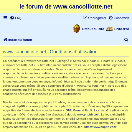
le forum de www.cancoillotte.net
FAQ
S’enregistrer
Connexion
Retour au site
Livre d'or
R
Index du forum
e
www.cancoillotte.net - Conditions d’utilisation
c
h
En accédant à « www.cancoillotte.net » (désigné ci-après par « nous », « notre », « nos »,
« www.cancoillotte.net », « http://forum.cancoillotte.net »), vous acceptez d’être légalement
e
responsable des conditions suivantes. Si vous n’acceptez pas d’être légalement
responsable de toutes les conditions suivantes, alors n’accédez pas et/ou n’utilisez pas
r
« www.cancoillotte.net ». Nous pouvons modifier celles-ci à n’importe quel moment et nous
ferons tout pour que vous en soyez informé, bien qu’il soit prudent de vérifier régulièrement
c
celles-ci par vous-même. Si vous continuez d’utiliser « www.cancoillotte.net » alors que des
h
changements ont été effectués, vous acceptez d’être légalement responsable des
conditions découlant des mises à jour et/ou modifications.
e
Nos forums sont développés par phpBB (désigné ci-après par « ils », « eux », « leur »,
r
« logiciel phpBB », « www.phpbb.com », « phpBB Limited », « Équipes phpBB ») qui est un
script libre de forum, déclaré sous la licence «
GNU General Public License v2
» (désigné ci-
après par « GPL ») et qui peut être téléchargé depuis
www.phpbb.com
. Le logiciel phpBB
facilite seulement les discussions sur Internet. phpBB Limited n’est pas responsable de ce
que nous acceptons ou n’acceptons pas comme contenu ou conduite permis. Pour de plus
amples informations au sujet de phpBB, veuillez consulter :
https://www.phpbb.com/
.