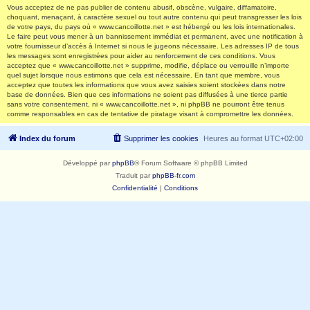
Vous acceptez de ne pas publier de contenu abusif, obscène, vulgaire, diffamatoire,
choquant, menaçant, à caractère sexuel ou tout autre contenu qui peut transgresser les lois
de votre pays, du pays où « www.cancoillotte.net » est hébergé ou les lois internationales.
Le faire peut vous mener à un bannissement immédiat et permanent, avec une notification à
votre fournisseur d’accès à Internet si nous le jugeons nécessaire. Les adresses IP de tous
les messages sont enregistrées pour aider au renforcement de ces conditions. Vous
acceptez que « www.cancoillotte.net » supprime, modifie, déplace ou verrouille n’importe
quel sujet lorsque nous estimons que cela est nécessaire. En tant que membre, vous
acceptez que toutes les informations que vous avez saisies soient stockées dans notre
base de données. Bien que ces informations ne soient pas diffusées à une tierce partie
sans votre consentement, ni « www.cancoillotte.net », ni phpBB ne pourront être tenus
comme responsables en cas de tentative de piratage visant à compromettre les données.
Index du forum
Supprimer les cookies
Heures au format
UTC+02:00
Développé par
phpBB
® Forum Software © phpBB Limited
Traduit par
phpBB-fr.com
Confidentialité
|
Conditions