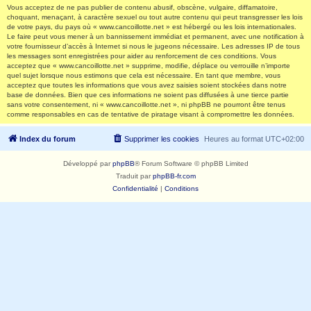
Vous acceptez de ne pas publier de contenu abusif, obscène, vulgaire, diffamatoire,
choquant, menaçant, à caractère sexuel ou tout autre contenu qui peut transgresser les lois
de votre pays, du pays où « www.cancoillotte.net » est hébergé ou les lois internationales.
Le faire peut vous mener à un bannissement immédiat et permanent, avec une notification à
votre fournisseur d’accès à Internet si nous le jugeons nécessaire. Les adresses IP de tous
les messages sont enregistrées pour aider au renforcement de ces conditions. Vous
acceptez que « www.cancoillotte.net » supprime, modifie, déplace ou verrouille n’importe
quel sujet lorsque nous estimons que cela est nécessaire. En tant que membre, vous
acceptez que toutes les informations que vous avez saisies soient stockées dans notre
base de données. Bien que ces informations ne soient pas diffusées à une tierce partie
sans votre consentement, ni « www.cancoillotte.net », ni phpBB ne pourront être tenus
comme responsables en cas de tentative de piratage visant à compromettre les données.
Index du forum
Supprimer les cookies
Heures au format
UTC+02:00
Développé par
phpBB
® Forum Software © phpBB Limited
Traduit par
phpBB-fr.com
Confidentialité
|
Conditions