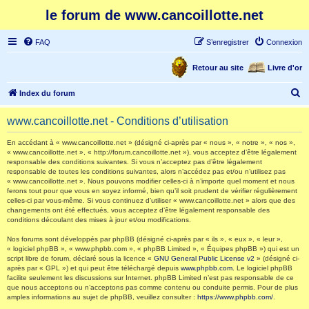
le forum de www.cancoillotte.net
FAQ
S’enregistrer
Connexion
Retour au site
Livre d'or
R
Index du forum
e
www.cancoillotte.net - Conditions d’utilisation
c
h
En accédant à « www.cancoillotte.net » (désigné ci-après par « nous », « notre », « nos »,
« www.cancoillotte.net », « http://forum.cancoillotte.net »), vous acceptez d’être légalement
e
responsable des conditions suivantes. Si vous n’acceptez pas d’être légalement
responsable de toutes les conditions suivantes, alors n’accédez pas et/ou n’utilisez pas
r
« www.cancoillotte.net ». Nous pouvons modifier celles-ci à n’importe quel moment et nous
ferons tout pour que vous en soyez informé, bien qu’il soit prudent de vérifier régulièrement
c
celles-ci par vous-même. Si vous continuez d’utiliser « www.cancoillotte.net » alors que des
h
changements ont été effectués, vous acceptez d’être légalement responsable des
conditions découlant des mises à jour et/ou modifications.
e
Nos forums sont développés par phpBB (désigné ci-après par « ils », « eux », « leur »,
r
« logiciel phpBB », « www.phpbb.com », « phpBB Limited », « Équipes phpBB ») qui est un
script libre de forum, déclaré sous la licence «
GNU General Public License v2
» (désigné ci-
après par « GPL ») et qui peut être téléchargé depuis
www.phpbb.com
. Le logiciel phpBB
facilite seulement les discussions sur Internet. phpBB Limited n’est pas responsable de ce
que nous acceptons ou n’acceptons pas comme contenu ou conduite permis. Pour de plus
amples informations au sujet de phpBB, veuillez consulter :
https://www.phpbb.com/
.