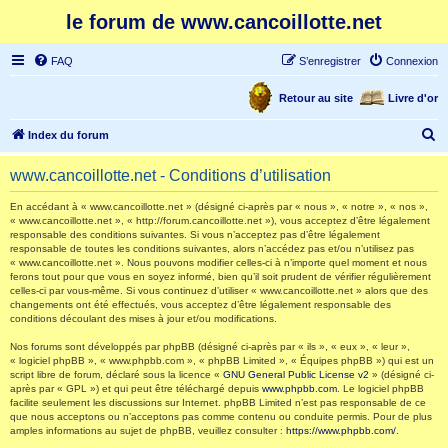
le forum de www.cancoillotte.net
FAQ
S’enregistrer
Connexion
Retour au site
Livre d'or
R
Index du forum
e
www.cancoillotte.net - Conditions d’utilisation
c
h
En accédant à « www.cancoillotte.net » (désigné ci-après par « nous », « notre », « nos »,
« www.cancoillotte.net », « http://forum.cancoillotte.net »), vous acceptez d’être légalement
e
responsable des conditions suivantes. Si vous n’acceptez pas d’être légalement
responsable de toutes les conditions suivantes, alors n’accédez pas et/ou n’utilisez pas
r
« www.cancoillotte.net ». Nous pouvons modifier celles-ci à n’importe quel moment et nous
ferons tout pour que vous en soyez informé, bien qu’il soit prudent de vérifier régulièrement
c
celles-ci par vous-même. Si vous continuez d’utiliser « www.cancoillotte.net » alors que des
h
changements ont été effectués, vous acceptez d’être légalement responsable des
conditions découlant des mises à jour et/ou modifications.
e
Nos forums sont développés par phpBB (désigné ci-après par « ils », « eux », « leur »,
r
« logiciel phpBB », « www.phpbb.com », « phpBB Limited », « Équipes phpBB ») qui est un
script libre de forum, déclaré sous la licence «
GNU General Public License v2
» (désigné ci-
après par « GPL ») et qui peut être téléchargé depuis
www.phpbb.com
. Le logiciel phpBB
facilite seulement les discussions sur Internet. phpBB Limited n’est pas responsable de ce
que nous acceptons ou n’acceptons pas comme contenu ou conduite permis. Pour de plus
amples informations au sujet de phpBB, veuillez consulter :
https://www.phpbb.com/
.