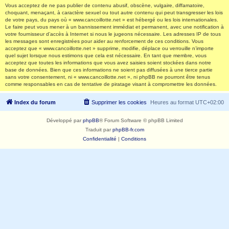
Vous acceptez de ne pas publier de contenu abusif, obscène, vulgaire, diffamatoire,
choquant, menaçant, à caractère sexuel ou tout autre contenu qui peut transgresser les lois
de votre pays, du pays où « www.cancoillotte.net » est hébergé ou les lois internationales.
Le faire peut vous mener à un bannissement immédiat et permanent, avec une notification à
votre fournisseur d’accès à Internet si nous le jugeons nécessaire. Les adresses IP de tous
les messages sont enregistrées pour aider au renforcement de ces conditions. Vous
acceptez que « www.cancoillotte.net » supprime, modifie, déplace ou verrouille n’importe
quel sujet lorsque nous estimons que cela est nécessaire. En tant que membre, vous
acceptez que toutes les informations que vous avez saisies soient stockées dans notre
base de données. Bien que ces informations ne soient pas diffusées à une tierce partie
sans votre consentement, ni « www.cancoillotte.net », ni phpBB ne pourront être tenus
comme responsables en cas de tentative de piratage visant à compromettre les données.
Index du forum
Supprimer les cookies
Heures au format
UTC+02:00
Développé par
phpBB
® Forum Software © phpBB Limited
Traduit par
phpBB-fr.com
Confidentialité
|
Conditions